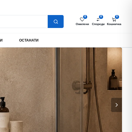
Најава за партнери
Моја сметка
MK
0
0
0
Омилени
Спореди
Кошничка
МИ
ОСТАНАТИ