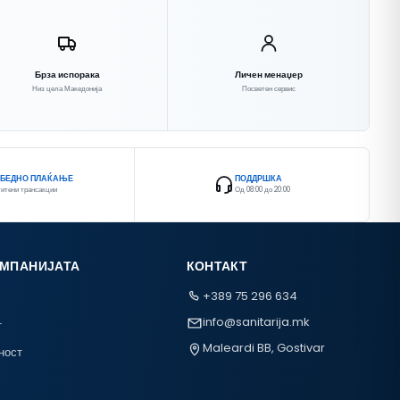
Брза испорака
Личен менаџер
Низ цела Македонија
Посветен сервис
ЗБЕДНО ПЛАЌАЊЕ
ПОДДРШКА
итени трансакции
Од 08:00 до 20:00
ОМПАНИЈАТА
КОНТАКТ
+389 75 296 634
info@sanitarija.mk
т
Maleardi BB, Gostivar
ност