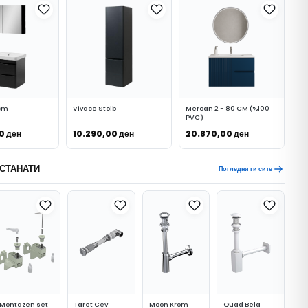
 cm
Vivace Stolb
Mercan 2 - 80 CM (%100
PVC)
00
ден
10.290,00
ден
20.870,00
ден
 КОШНИЧКА
ВО КОШНИЧКА
ВО КОШНИЧКА
СТАНАТИ
Погледни ги сите
Montazen set
Taret Cev
Moon Krom
Quad Bela