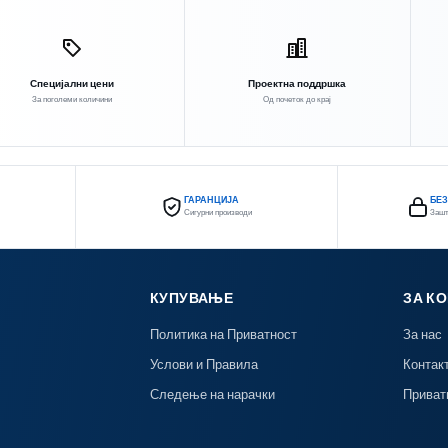
Специјални цени
Проектна поддршка
За поголеми количини
Од почеток до крај
ГАРАНЦИЈА
БЕ
Сигурни производи
Зашт
КУПУВАЊЕ
ЗА К
Политика на Приватност
За нас
Услови и Правила
Контак
Следење на нарачки
Приват