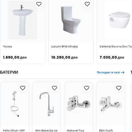
Чизма
Lutum BTW Sholja
Selena Висеча Без Та
1.690,00
ден
10.290,00
ден
7.030,00
ден
ВО КОШНИЧКА
ВО КОШНИЧКА
ВО КОШНИЧКА
БАТЕРИИ
Погледни ги сите
Felix Shut-OFF
Gtn Baterija za
Naturel Tus
Ekin Tush