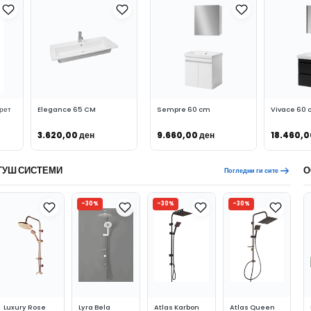
рет
Elegance 65 CM
Sempre 60 cm
Vivace 60
3.620,00
ден
9.660,00
ден
18.460,
ВО КОШНИЧКА
ВО КОШНИЧКА
ВО
ТУШ СИСТЕМИ
О
Погледни ги сите
-30%
-30%
-30%
Luxury Rose
Lyra Bela
Atlas Karbon
Atlas Queen