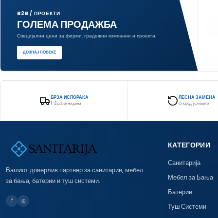
B2B / ПРОЕКТИ
ГОЛЕМА ПРОДАЖБА
Специјални цени за фирми, градежни компании и проекти.
ДОЗНАЈ ПОВЕЌЕ
БРЗА ИСПОРАКА
ЛЕСНА ЗАМЕНА
1–2 работни дена
Според условите
КАТЕГОРИИ
Санитарија
Вашиот доверлив партнер за санитарии, мебел
Мебел за Бања
за бања, батерии и туш системи.
Батерии
f
◎
Туш Системи