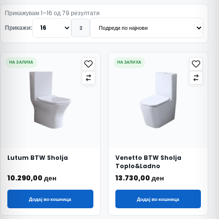
Подредено по најнови
Прикажувам 1–16 од 79 резултати
Прикажи:
2
НА ЗАЛИХА
НА ЗАЛИХА
Lutum BTW Sholja
Venetto BTW Sholja
Toplo&Ladno
10.290,00
ден
13.730,00
ден
Додај во кошница
Додај во кошница