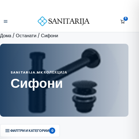
Скокни до содржината
+389 75 296 634
Бесплатна достава над 10.000 МКД
Отвори мени
0
Дома
/
Останати
/ Сифони
SANITARIJA.MK КОЛЕКЦИЈА
Сифони
ФИЛТРИ И КАТЕГОРИИ
0