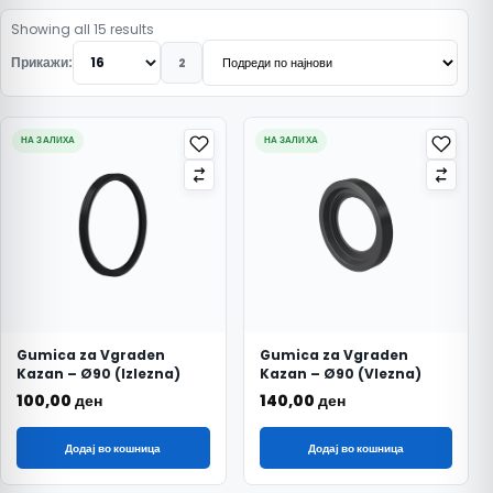
Подредено по најнови
Showing all 15 results
Прикажи:
2
НА ЗАЛИХА
НА ЗАЛИХА
Gumica za Vgraden
Gumica za Vgraden
Kazan – Ø90 (Izlezna)
Kazan – Ø90 (Vlezna)
100,00
ден
140,00
ден
Додај во кошница
Додај во кошница