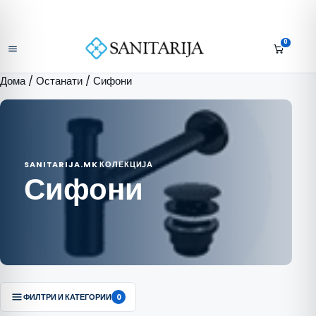
Скокни до содржината
+389 75 296 634
Бесплатна достава над 10.000 МКД
Отвори мени
0
Дома
/
Останати
/ Сифони
SANITARIJA.MK КОЛЕКЦИЈА
Сифони
ФИЛТРИ И КАТЕГОРИИ
0