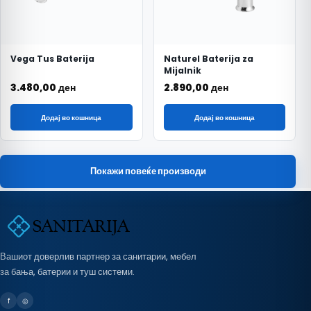
Vega Tus Baterija
Naturel Baterija za
Mijalnik
3.480,00
ден
2.890,00
ден
Додај во кошница
Додај во кошница
Покажи повеќе производи
Вашиот доверлив партнер за санитарии, мебел
за бања, батерии и туш системи.
f
◎