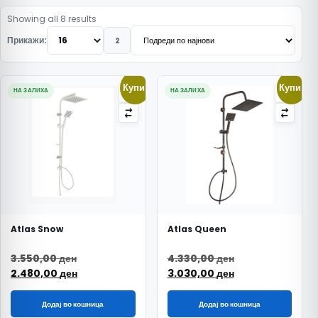
Подредено по најнови
Showing all 8 results
Прикажи:
2
Купи!
Купи!
НА ЗАЛИХА
НА ЗАЛИХА
Atlas Snow
Atlas Queen
Original price was: 3.550,00 ден.
Original price w
3.550,00
ден
4.330,00
ден
Current price is: 2.480,00 ден.
Current price is
2.480,00
ден
3.030,00
ден
Додај во кошница
Додај во кошница