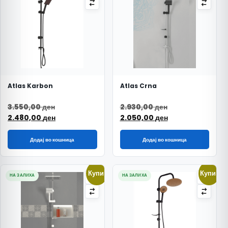
Atlas Karbon
Atlas Crna
Original price was: 3.550,00 ден.
Original price w
3.550,00
ден
2.930,00
ден
Current price is: 2.480,00 ден.
Current price is
2.480,00
ден
2.050,00
ден
Додај во кошница
Додај во кошница
Купи!
Купи!
НА ЗАЛИХА
НА ЗАЛИХА