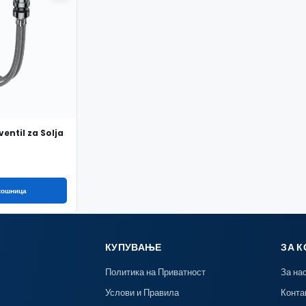
entil za Solja
 кошница
КУПУВАЊЕ
ЗА 
Политика на Приватност
За на
Услови и Правила
Конта