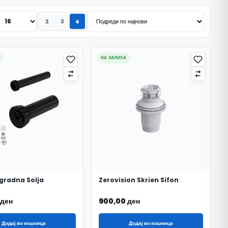
2
3
4
НА ЗАЛИХА
Ugradna Solja
Zerovision Skrien Sifon
ден
900,00
ден
Додај во кошница
Додај во кошница