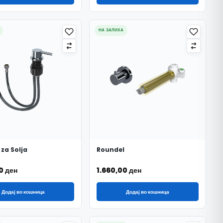
НА ЗАЛИХА
 za Solja
Roundel
00
ден
1.660,00
ден
Додај во кошница
Додај во кошница