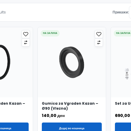
Подредено по најнови
ults
Прикажи:
НА ЗАЛИХА
НА ЗАЛИХА
aden Kazan –
Gumica za Vgraden Kazan –
Set za 
Ø90 (Vlezna)
140,00
ден
690,00
 кошница
Додај во кошница