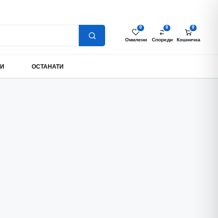
Најава за партнери
Моја сметка
MK
0
0
0
Омилени
Спореди
Кошничка
МИ
ОСТАНАТИ