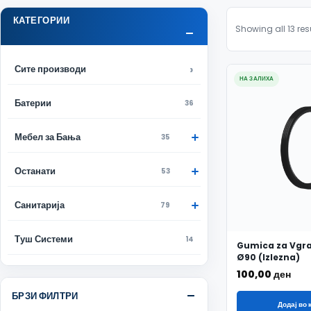
КАТЕГОРИИ
Showing all 13 res
Сите производи
НА ЗАЛИХА
Батерии
36
Мебел за Бања
35
Останати
53
Санитарија
79
Туш Системи
14
Gumica za Vgr
Ø90 (Izlezna)
100,00
ден
БРЗИ ФИЛТРИ
Додај во