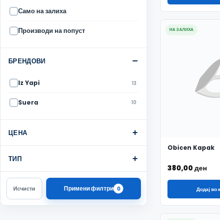
Само на залиха
Производи на попуст
НА ЗАЛИХА
БРЕНДОВИ
Iz Yapi
13
Suera
10
ЦЕНА
Obicen Kapak
ТИП
380,00
ден
Примени филтри
Исчисти
0
Додај во