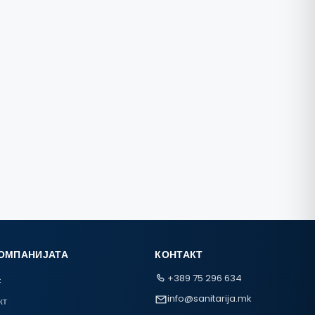
КОМПАНИЈАТА
КОНТАКТ
+389 75 296 634
с
info@sanitarija.mk
кт