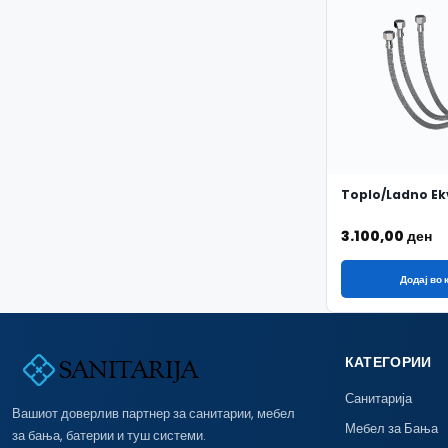
Toplo/Ladno Ekv
3.100,00
ден
Додај во
КАТЕГОРИИ
Санитарија
Вашиот доверлив партнер за санитарии, мебел
Мебел за Бања
за бања, батерии и туш системи.