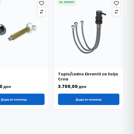
НА ЗАЛИХА
Toplo/Ladno Ekventil za Solja
Crna
00
ден
3.700,00
ден
Додај во кошница
Додај во кошница