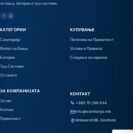
за бања, батерии и туш системи.
f
◎
КАТЕГОРИИ
КУПУВАЊЕ
Санитарија
Политика на Приватност
Мебел за Бања
Услови и Правила
Батерии
Следење на нарачки
Туш Системи
Останати
ЗА КОМПАНИЈАТА
КОНТАКТ
За нас
+389 75 296 634
Контакт
info@sanitarija.mk
Приватност
Maleardi BB, Gostivar