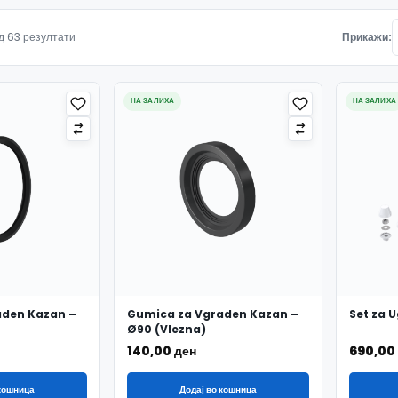
Подредено по најнови
д 63 резултати
Прикажи:
НА ЗАЛИХА
НА ЗАЛИХА
aden Kazan –
Gumica za Vgraden Kazan –
Set za 
Ø90 (Vlezna)
140,00
ден
690,00
 кошница
Додај во кошница