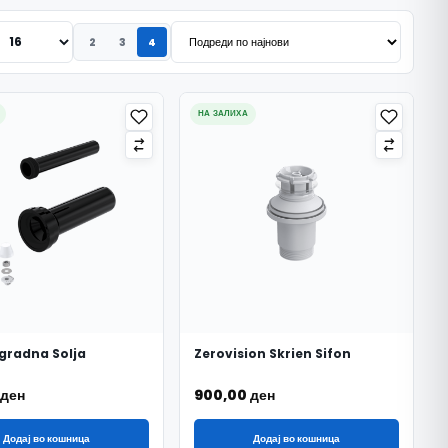
2
3
4
НА ЗАЛИХА
Ugradna Solja
Zerovision Skrien Sifon
ден
900,00
ден
Додај во кошница
Додај во кошница