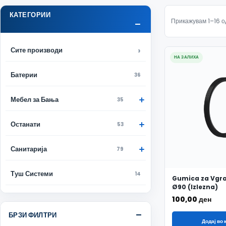
КАТЕГОРИИ
Прикажувам 1–16 о
Сите производи
НА ЗАЛИХА
Батерии
36
Мебел за Бања
35
Останати
53
Санитарија
79
Туш Системи
14
Gumica za Vgr
Ø90 (Izlezna)
100,00
ден
БРЗИ ФИЛТРИ
Додај во