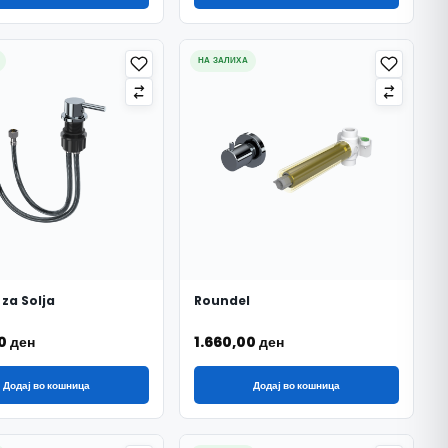
НА ЗАЛИХА
 za Solja
Roundel
00
ден
1.660,00
ден
Додај во кошница
Додај во кошница