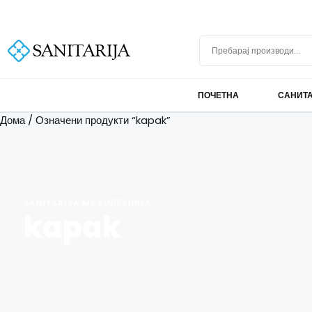
Скокни до содржината
+389 75 296 634
info@sanitarija.mk
Бесплатна достава над 10.000 МКД
Пребарај производи
ПОЧЕТНА
САНИТ
Дома
/ Означени продукти “kapak”
SANITARIJA.MK КОЛЕКЦИЈА
kapak