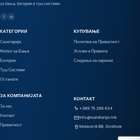
за бања, батерии и туш системи.
f
◎
КАТЕГОРИИ
КУПУВАЊЕ
Санитарија
Политика на Приватност
Мебел за Бања
Услови и Правила
Батерии
Следење на нарачки
Туш Системи
Останати
ЗА КОМПАНИЈАТА
КОНТАКТ
За нас
+389 75 296 634
Контакт
info@sanitarija.mk
Приватност
Maleardi BB, Gostivar