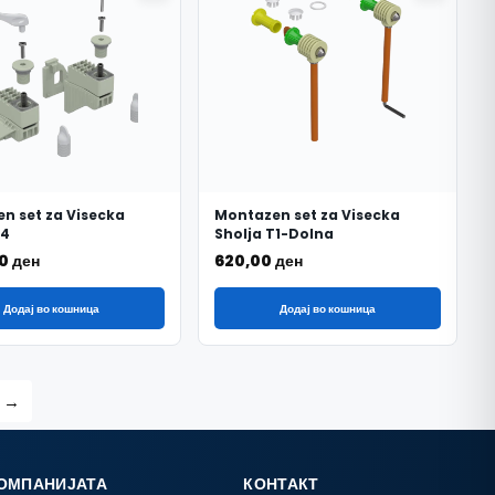
n set za Visecka
Montazen set za Visecka
T4
Sholja T1-Dolna
00
ден
620,00
ден
Додај во кошница
Додај во кошница
→
КОМПАНИЈАТА
КОНТАКТ