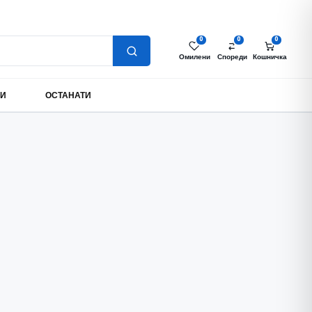
Најава за партнери
Моја сметка
MK
0
0
0
Омилени
Спореди
Кошничка
МИ
ОСТАНАТИ