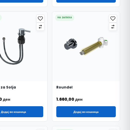
НА ЗАЛИХА
 za Solja
Roundel
00
ден
1.660,00
ден
Додај во кошница
Додај во кошница