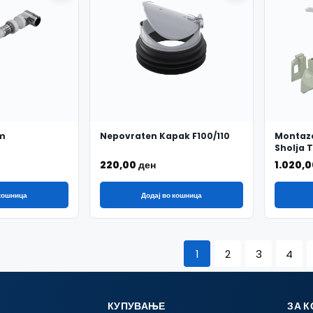
m
Nepovraten Kapak F100/110
Montaze
Sholja 
220,00
ден
1.020,
 кошница
Додај во кошница
1
2
3
4
КУПУВАЊЕ
ЗА 