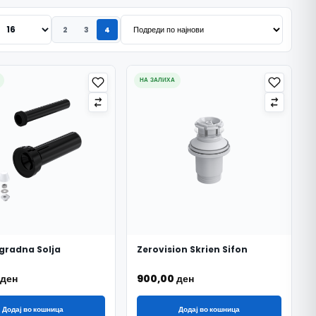
2
3
4
НА ЗАЛИХА
Ugradna Solja
Zerovision Skrien Sifon
ден
900,00
ден
Додај во кошница
Додај во кошница