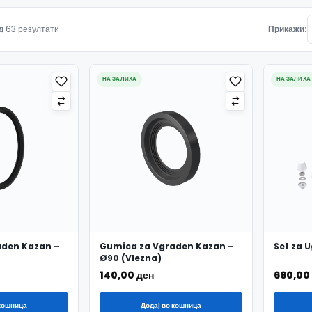
Подредено по најнови
д 63 резултати
Прикажи:
НА ЗАЛИХА
НА ЗАЛИХА
aden Kazan –
Gumica za Vgraden Kazan –
Set za 
Ø90 (Vlezna)
140,00
ден
690,00
 кошница
Додај во кошница