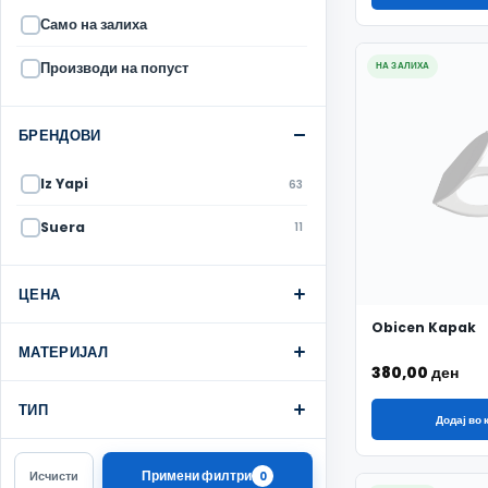
Само на залиха
Производи на попуст
НА ЗАЛИХА
БРЕНДОВИ
Iz Yapi
63
Suera
11
ЦЕНА
Obicen Kapak
МАТЕРИЈАЛ
380,00
ден
ТИП
Додај во
Примени филтри
Исчисти
0