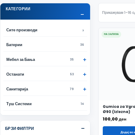
КАТЕГОРИИ
Прикажувам 1–16 о
Сите производи
НА ЗАЛИХА
Батерии
36
Мебел за Бања
35
Останати
53
Санитарија
79
Туш Системи
14
Gumica za Vgr
Ø90 (Izlezna)
100,00
ден
БРЗИ ФИЛТРИ
Додај во