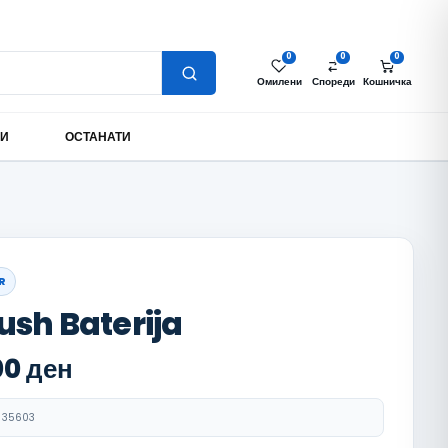
Најава за партнери
Моја сметка
MK
0
0
0
Омилени
Спореди
Кошничка
МИ
ОСТАНАТИ
R
ush Baterija
00
ден
35603