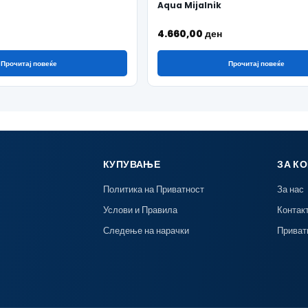
Aqua Mijalnik
4.660,00
ден
Прочитај повеќе
Прочитај повеќе
КУПУВАЊЕ
ЗА К
Политика на Приватност
За нас
Услови и Правила
Контак
Следење на нарачки
Приват