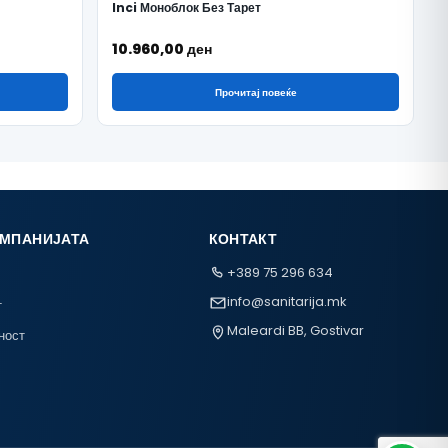
Inci Моноблок Без Тарет
10.960,00
ден
Прочитај повеќе
ОМПАНИЈАТА
КОНТАКТ
+389 75 296 634
info@sanitarija.mk
т
Maleardi BB, Gostivar
ност