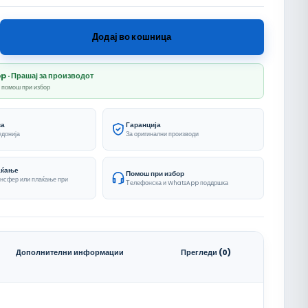
erija количина
Додај во кошница
· Прашај за производот
и помош при избор
ва
Гаранција
едонија
За оригинални производи
аќање
Помош при избор
ансфер или плаќање при
Телефонска и WhatsApp поддршка
Дополнителни информации
Прегледи (0)