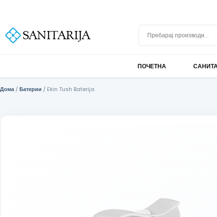
Скокни до содржината
+389 75 296 634
info@sanitarija.mk
Бесплатна достава над 10.000 МКД
Пребарај производи
ПОЧЕТНА
САНИТ
Дома
/
Батерии
/ Ekin Tush Baterija