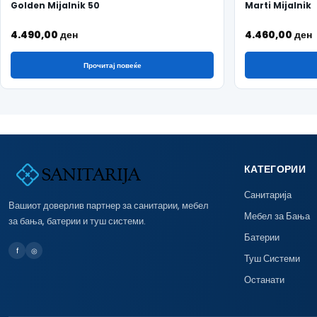
Golden Mijalnik 50
Marti Mijalnik
4.490,00
ден
4.460,00
ден
Прочитај повеќе
КАТЕГОРИИ
Санитарија
Вашиот доверлив партнер за санитарии, мебел
Мебел за Бања
за бања, батерии и туш системи.
Батерии
f
◎
Туш Системи
Останати