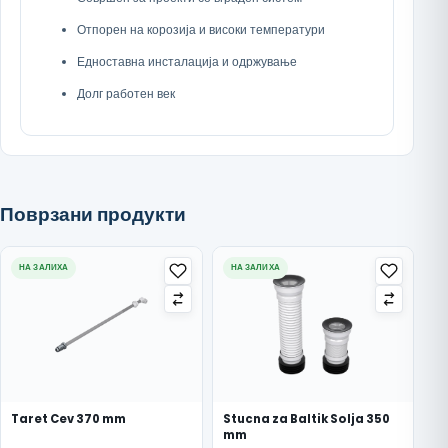
Отпорен на корозија и високи температури
Едноставна инсталација и одржување
Долг работен век
Поврзани продукти
НА ЗАЛИХА
НА ЗАЛИХА
Taret Cev 370 mm
Stucna za Baltik Solja 350
mm