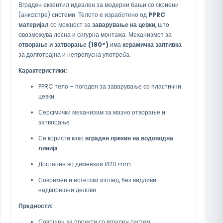
Вграден еквентил идеален за модерни бањи со скриени
(анкaстре) системи. Телото е изработено од
PPRC
материјал
со можност за
заварување на цевки
, што
овозможува лесна и сигурна монтажа. Механизмот за
отворање и затворање (180°)
има
керамичка заптивка
за долготрајна и непропусна употреба.
Карактеристики:
PPRC тело – погоден за заварување со пластични
цевки
Серaмички механизам за мазно отворање и
затворање
Се користи како
вграден прекин на водоводна
линија
Достапен во димензии Ø20 mm
Современ и естетски изглед, без видливи
надворешни делови
Предности:
Совршен за проекти со вграден систем