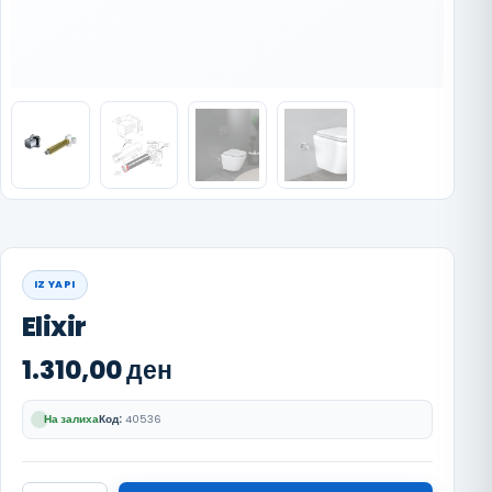
IZ YAPI
Elixir
1.310,00
ден
На залиха
Код:
40536