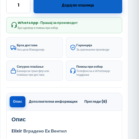
Elixir количина
Додај во кошница
WhatsApp · Прашај за производот
Брз одговор и помош при избор
Брза достава
Гаранција
Низ цела Македонија
За оригинални производи
Сигурно плаќање
Помош при избор
Банкарски трансфер или
Телефонска и WhatsApp
плаќање при достава
поддршка
Опис
Дополнителни информации
Прегледи (0)
Опис
Elixir Вградено Ек Вентил