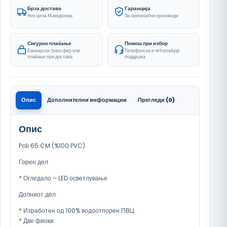
Брза достава
Гаранција
Низ цела Македонија
За оригинални производи
Сигурно плаќање
Помош при избор
Банкарски трансфер или
Телефонска и WhatsApp
плаќање при достава
поддршка
Опис
Дополнителни информации
Прегледи (0)
Опис
Poli 65 CM (%100 PVC)
Горен дел
* Огледало – LED осветлување
Долниот дел
* Изработен од 100% водоотпорен ПВЦ
* Две фиоки