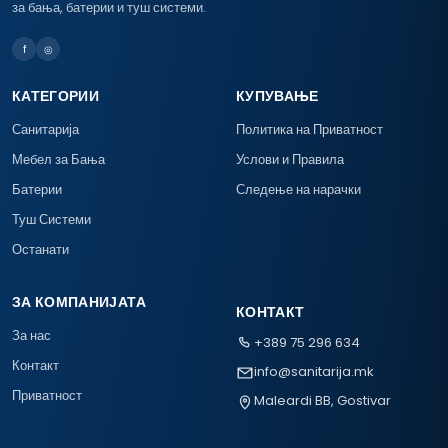
за бања, батерии и туш системи.
f
◎
КАТЕГОРИИ
КУПУВАЊЕ
Санитарија
Политика на Приватност
Мебел за Бања
Услови и Правила
Батерии
Следење на нарачки
Туш Системи
Останати
ЗА КОМПАНИЈАТА
КОНТАКТ
За нас
+389 75 296 634
Контакт
info@sanitarija.mk
Приватност
Maleardi BB, Gostivar