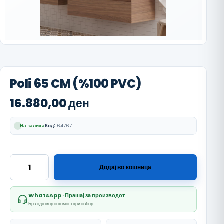
Poli 65 CM (%100 PVC)
16.880,00
ден
На залиха
Код:
64767
Poli 65 CM (%100 PVC) количина
Додај во кошница
WhatsApp · Прашај за производот
Брз одговор и помош при избор