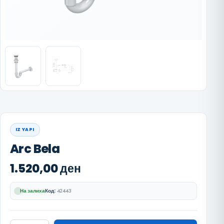
IZ YAPI
Arc Bela
1.520,00
ден
На залиха
Код:
42443