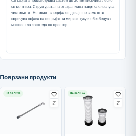
Со својата прилагодлива систем до 30 мм височина лесно
се монтира. Структурата на отстранлива навртка олеснува
чистењето. Неговиот специјален дизајн не само што
спречува појава на непријатни мириси туку и обезбедува
можност за заштеда на простор.
Поврзани продукти
НА ЗАЛИХА
НА ЗАЛИХА