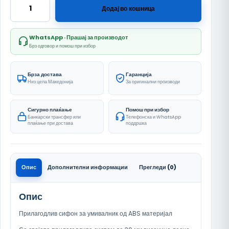
Arc Bela количина
Додај во кошница
WhatsApp · Прашај за производот
Брз одговор и помош при избор
Брза достава
Гаранција
Низ цела Македонија
За оригинални производи
Сигурно плаќање
Помош при избор
Банкарски трансфер или
Телефонска и WhatsApp
плаќање при достава
поддршка
Опис
Дополнителни информации
Прегледи (0)
Опис
Прилагодлив сифон за умивалник од ABS материјал