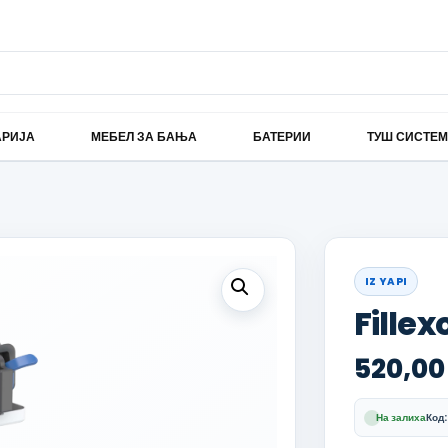
АРИЈА
МЕБЕЛ ЗА БАЊА
БАТЕРИИ
ТУШ СИСТЕ
IZ YAPI
Fillex
520,0
На залиха
Код: