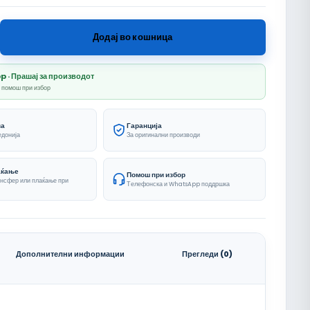
nicen Plovak количина
Додај во кошница
· Прашај за производот
и помош при избор
ва
Гаранција
едонија
За оригинални производи
аќање
Помош при избор
ансфер или плаќање при
Телефонска и WhatsApp поддршка
Дополнителни информации
Прегледи (0)