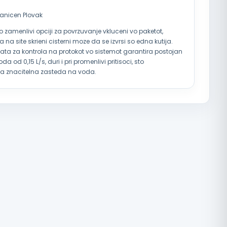
tranicen Plovak
no zamenlivi opciji za povrzuvanje vkluceni vo paketot,
a na site skrieni cisterni moze da se izvrsi so edna kutija.
a za kontrola na protokot vo sistemot garantira postojan
da od 0,15 L/s, duri i pri promenlivi pritisoci, sto
 znacitelna zasteda na voda.