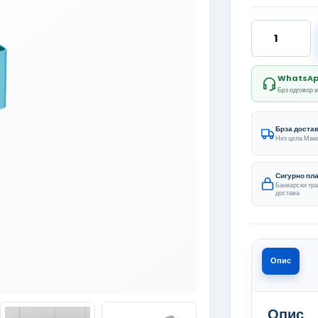
Fillexor Stra
WhatsApp 
Брз одговор 
Брза доста
Низ цела Мак
Сигурно пл
Банкарски тр
достава
Опис
Опис