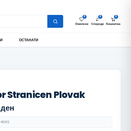
Најава за партнери
Моја сметка
MK
0
0
0
Омилени
Спореди
Кошничка
МИ
ОСТАНАТИ
or Stranicen Plovak
0
ден
45012