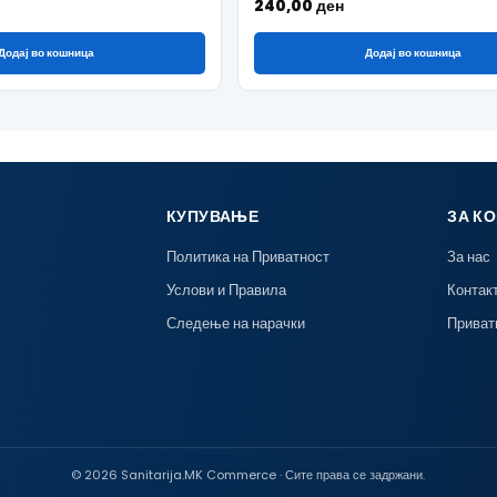
240,00
ден
Додај во кошница
Додај во кошница
КУПУВАЊЕ
ЗА К
Политика на Приватност
За нас
Услови и Правила
Контак
Следење на нарачки
Приват
© 2026 Sanitarija.MK Commerce · Сите права се задржани.