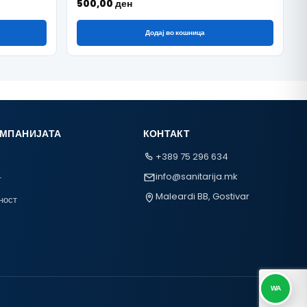
500,00
ден
Додај во кошница
ОМПАНИЈАТА
КОНТАКТ
+389 75 296 634
info@sanitarija.mk
т
Maleardi BB, Gostivar
ност
WA