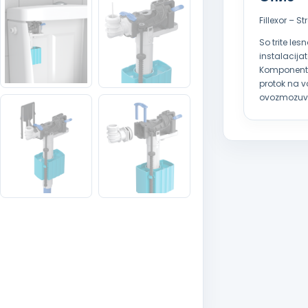
Fillexor – S
So trite les
instalacijat
Komponentat
protok na vo
ovozmozuva