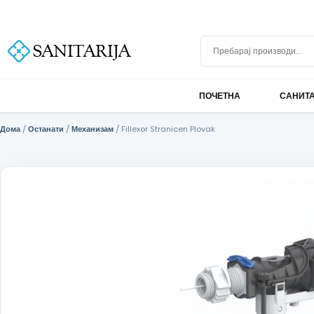
Скокни до содржината
+389 75 296 634
info@sanitarija.mk
Бесплатна достава над 10.000 МКД
Пребарај производи
ПОЧЕТНА
САНИТ
Дома
/
Останати
/
Механизам
/ Fillexor Stranicen Plovak