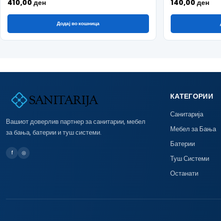
410,00
ден
140,00
ден
Додај во кошница
КАТЕГОРИИ
Санитарија
Вашиот доверлив партнер за санитарии, мебел
Мебел за Бања
за бања, батерии и туш системи.
Батерии
f
◎
Туш Системи
Останати