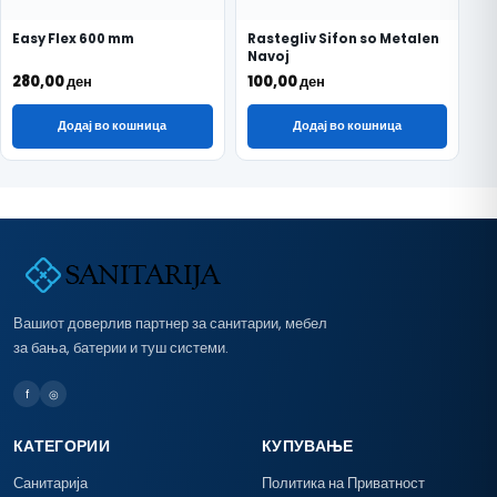
Easy Flex 600 mm
Rastegliv Sifon so Metalen
Navoj
280,00
ден
100,00
ден
Додај во кошница
Додај во кошница
Вашиот доверлив партнер за санитарии, мебел
за бања, батерии и туш системи.
f
◎
КАТЕГОРИИ
КУПУВАЊЕ
Санитарија
Политика на Приватност