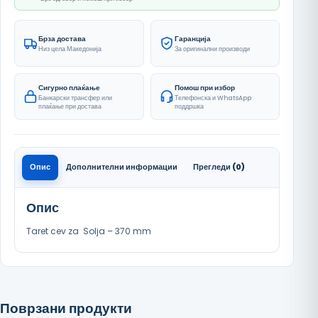
Брза достава
Гаранција
Низ цела Македонија
За оригинални производи
Сигурно плаќање
Помош при избор
Банкарски трансфер или
Телефонска и WhatsApp
плаќање при достава
поддршка
Опис
Дополнителни информации
Прегледи (0)
Опис
Taret cev za Solja – 370 mm
Поврзани продукти