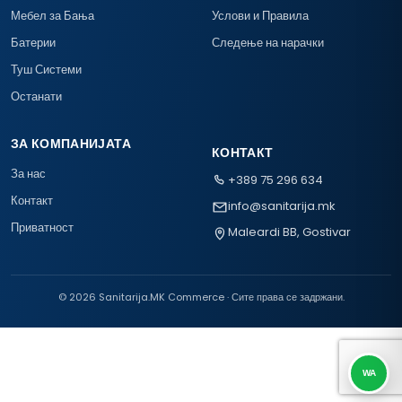
Мебел за Бања
Услови и Правила
Батерии
Следење на нарачки
Туш Системи
Останати
ЗА КОМПАНИЈАТА
КОНТАКТ
За нас
+389 75 296 634
Контакт
info@sanitarija.mk
Приватност
Maleardi BB, Gostivar
© 2026 Sanitarija.MK Commerce · Сите права се задржани.
WA