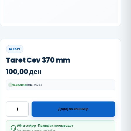
IZ YAPI
Taret Cev 370 mm
100,00
ден
На залиха
Код:
40283
Taret Cev 370 mm количина
Додај во кошница
WhatsApp · Прашај за производот
Брз одговор и помош при избор