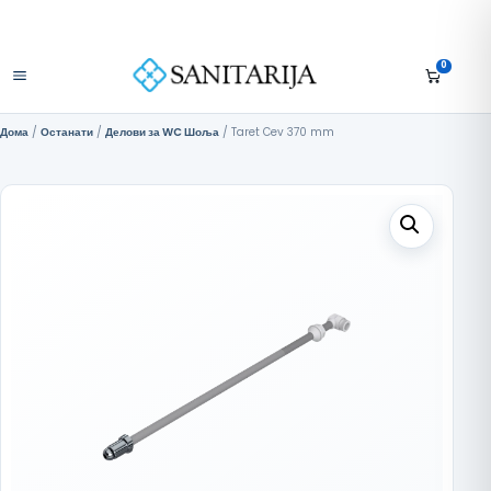
Скокни до содржината
+389 75 296 634
Бесплатна достава над 10.000 МКД
Отвори мени
0
Дома
/
Останати
/
Делови за WC Шоља
/ Taret Cev 370 mm