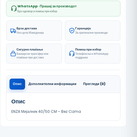
WhatsApp · Прашај за производот
Брз одговор и помош при избор
Брза достава
Гаранција
Низ цела Македонија
За оригинални производи
Сигурно плаќање
Помош при избор
Банкарски трансфер или
Телефонска и WhatsApp
плаќање при достава
поддршка
Опис
Дополнителни информации
Прегледи (0)
Опис
ENZA Мијалник 40/50 CM – Bez Cizma