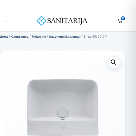
Скокни до содржината
+389 75 296 634
Бесплатна достава над 10.000 МКД
Отвори мени
0
Дома
/
Санитарија
/
Мијалник
/
Класични Мијалници
/ Enza 40/50 CM