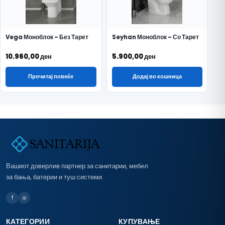
Vega Моноблок – Без Тарет
Seyhan Моноблок – Со Тарет
10.960,00
ден
5.900,00
ден
Прочитај повеќе
Додај во кошница
Вашиот доверлив партнер за санитарии, мебел
за бања, батерии и туш системи.
f
◎
КАТЕГОРИИ
КУПУВАЊЕ