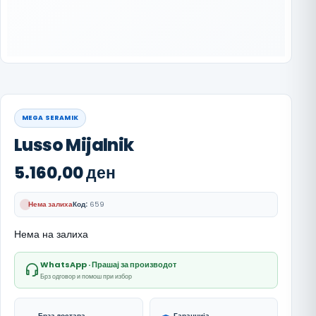
MEGA SERAMIK
Lusso Mijalnik
5.160,00
ден
Нема залиха
Код:
659
Нема на залиха
WhatsApp · Прашај за производот
Брз одговор и помош при избор
Брза достава
Гаранција