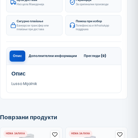
Низ цела Македонија
За оригинални производи
Сигурно плаќање
Помош при избор
Банкарски трансфер или
Телефонска и WhatsApp
плаќање при достава
поддршка
Опис
Дополнителни информации
Прегледи (0)
Опис
Lusso Mijalnik
Поврзани продукти
НЕМА ЗАЛИХА
НЕМА ЗАЛИХА