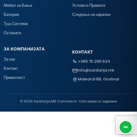
Мебел за Бања
Услови и Правила
Батерии
Следење на нарачки
Туш Системи
Останати
ЗА КОМПАНИЈАТА
КОНТАКТ
За нас
+389 75 296 634
Контакт
info@sanitarija.mk
Приватност
Maleardi BB, Gostivar
© 2026 Sanitarija.MK Commerce · Сите права се задржани.
WA