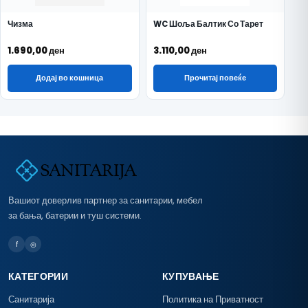
Чизма
WC Шоља Балтик Со Тарет
1.690,00
ден
3.110,00
ден
Додај во кошница
Прочитај повеќе
Вашиот доверлив партнер за санитарии, мебел
за бања, батерии и туш системи.
f
◎
КАТЕГОРИИ
КУПУВАЊЕ
Санитарија
Политика на Приватност