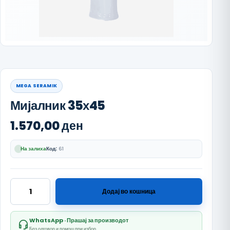
MEGA SERAMIK
Мијалник 35х45
1.570,00
ден
На залиха
Код:
61
Мијалник 35х45 количина
Додај во кошница
WhatsApp · Прашај за производот
Брз одговор и помош при избор