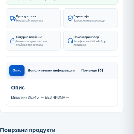
Брза достава
Гаранција
Низ цела Македонија
За оригинални производи
Сигурно плаќање
Помош при избор
Банкарски трансфер или
Телефонска и WhatsApp
плаќање при достава
поддршка
Опис
Дополнителни информации
Прегледи (0)
Опис
Мијалник 35х45 — БЕЗ ЧИЗМА —
Поврзани продукти