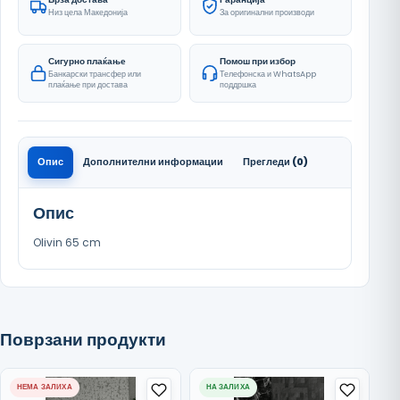
Низ цела Македонија
За оригинални производи
Сигурно плаќање
Помош при избор
Банкарски трансфер или
Телефонска и WhatsApp
плаќање при достава
поддршка
Опис
Дополнителни информации
Прегледи (0)
Опис
Olivin 65 cm
Поврзани продукти
НЕМА ЗАЛИХА
НА ЗАЛИХА