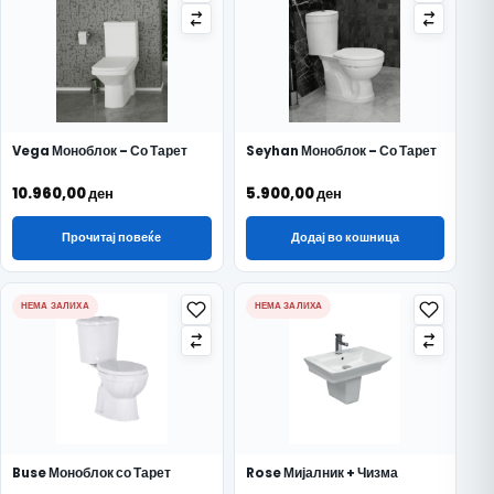
Vega Моноблок – Со Тарет
Seyhan Моноблок – Со Тарет
10.960,00
ден
5.900,00
ден
Прочитај повеќе
Додај во кошница
НЕМА ЗАЛИХА
НЕМА ЗАЛИХА
Buse Моноблок со Тарет
Rose Мијалник + Чизма