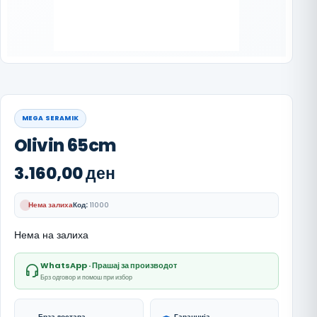
MEGA SERAMIK
Olivin 65cm
3.160,00
ден
Нема залиха
Код:
11000
Нема на залиха
WhatsApp · Прашај за производот
Брз одговор и помош при избор
Брза достава
Гаранција