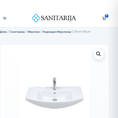
Скокни до содржината
+389 75 296 634
Бесплатна достава над 10.000 МКД
Отвори мени
0
Дома
/
Санитарија
/
Мијалник
/
Надградни Мијалници
/ Olivin 65cm