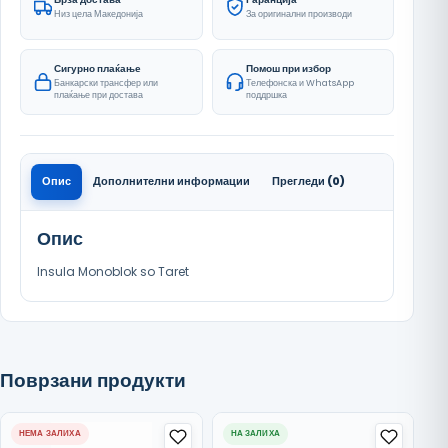
Низ цела Македонија
За оригинални производи
Сигурно плаќање
Помош при избор
Банкарски трансфер или
Телефонска и WhatsApp
плаќање при достава
поддршка
Опис
Дополнителни информации
Прегледи (0)
Опис
Insula Monoblok so Taret
Поврзани продукти
НЕМА ЗАЛИХА
НА ЗАЛИХА