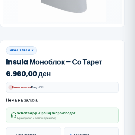
MEGA SERAMIK
Insula Моноблок – Со Тарет
6.960,00
ден
Нема залиха
Код:
438
Нема на залиха
WhatsApp · Прашај за производот
Брз одговор и помош при избор
Брза достава
Гаранција