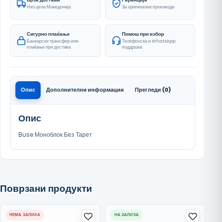
Низ цела Македонија
За оригинални производи
Сигурно плаќање
Помош при избор
Банкарски трансфер или
Телефонска и WhatsApp
плаќање при достава
поддршка
Опис
Дополнителни информации
Прегледи (0)
Опис
Buse Моноблок Без Тарет
Поврзани продукти
НЕМА ЗАЛИХА
НА ЗАЛИХА