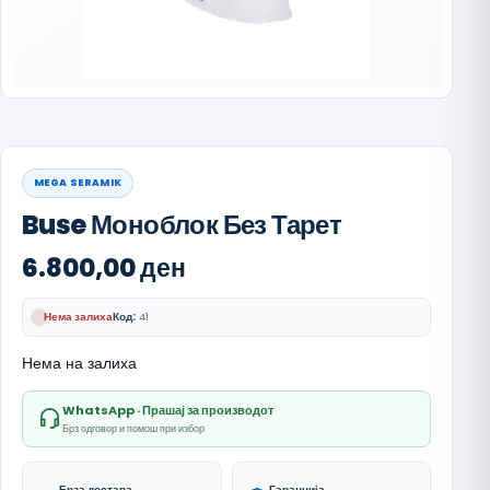
MEGA SERAMIK
Buse Моноблок Без Тарет
6.800,00
ден
Нема залиха
Код:
41
Нема на залиха
WhatsApp · Прашај за производот
Брз одговор и помош при избор
Брза достава
Гаранција