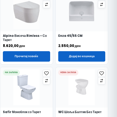
Alpino Висеча Rimless – Со
Enza 45/55 CM
Тарет
8.620,00
ден
2.550,00
ден
Прочитај повеќе
Додај во кошница
НА ЗАЛИХА
НЕМА ЗАЛИХА
Safir Моноблок со Тарет
WC Шоља Балтик Без Тарет