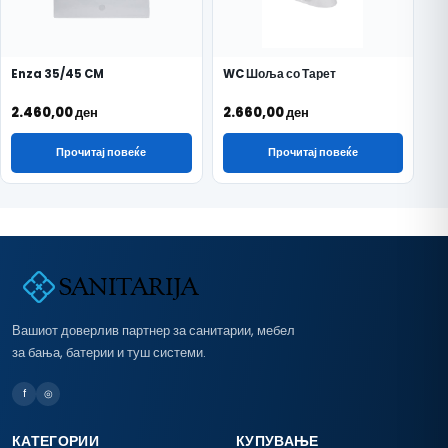
Enza 35/45 CM
WC Шоља со Тарет
2.460,00
ден
2.660,00
ден
Прочитај повеќе
Прочитај повеќе
Вашиот доверлив партнер за санитарии, мебел
за бања, батерии и туш системи.
f
◎
КАТЕГОРИИ
КУПУВАЊЕ