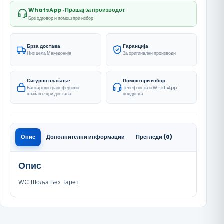
WhatsApp · Прашај за производот
Брз одговор и помош при избор
Брза достава
Гаранција
Низ цела Македонија
За оригинални производи
Сигурно плаќање
Помош при избор
Банкарски трансфер или
Телефонска и WhatsApp
плаќање при достава
поддршка
Опис
Дополнителни информации
Прегледи (0)
Опис
WC Шоља Без Тарет