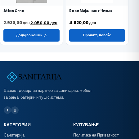
Atlas Crna
Rose Мијалник + Чизма
Original price was: 2.930,00 ден.
Current price is: 2.050,00 ден.
2.930,00
ден
2.050,00
ден
4.520,00
ден
Додај во кошница
Прочитај повеќе
Вашиот доверлив партнер за санитарии, мебел
за бања, батерии и туш системи.
f
◎
КАТЕГОРИИ
КУПУВАЊЕ
Санитарија
Политика на Приватност