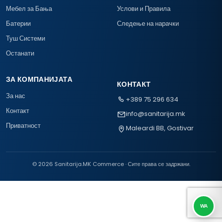
Мебел за Бања
Услови и Правила
Батерии
Следење на нарачки
Туш Системи
Останати
ЗА КОМПАНИЈАТА
КОНТАКТ
За нас
+389 75 296 634
Контакт
info@sanitarija.mk
Приватност
Maleardi BB, Gostivar
© 2026 Sanitarija.MK Commerce · Сите права се задржани.
WA