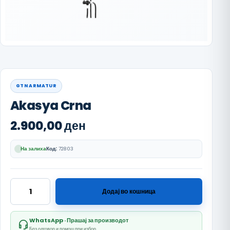
GTN ARMATUR
Akasya Crna
2.900,00
ден
На залиха
Код:
72803
Akasya Crna количина
Додај во кошница
WhatsApp · Прашај за производот
Брз одговор и помош при избор