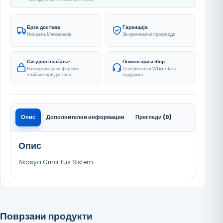
Брза достава
Гаранција
Низ цела Македонија
За оригинални производи
Сигурно плаќање
Помош при избор
Банкарски трансфер или
Телефонска и WhatsApp
плаќање при достава
поддршка
Опис
Дополнителни информации
Прегледи (0)
Опис
Akasya Crna Tus Sistem
Поврзани продукти