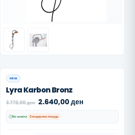
ORIA
Lyra Karbon Bronz
Original price was: 3.770,00
Current price i
2.640,00
ден
3.770,00
ден
На залиха
Специјална понуда