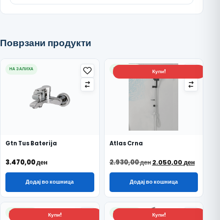
Поврзани продукти
НА ЗАЛИХА
НА ЗАЛИХА
Купи!
Gtn Tus Baterija
Atlas Crna
Original price was: 
Current
3.470,00
ден
2.930,00
ден
2.050,00
ден
Додај во кошница
Додај во кошница
НА ЗАЛИХА
НА ЗАЛИХА
Купи!
Купи!