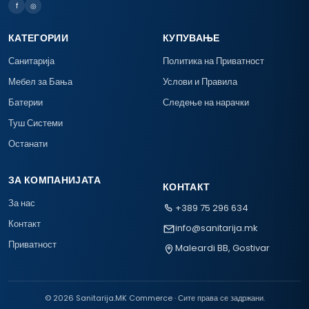
f
◎
КАТЕГОРИИ
КУПУВАЊЕ
Санитарија
Политика на Приватност
Мебел за Бања
Услови и Правила
Батерии
Следење на нарачки
Туш Системи
Останати
ЗА КОМПАНИЈАТА
КОНТАКТ
За нас
+389 75 296 634
Контакт
info@sanitarija.mk
Приватност
Maleardi BB, Gostivar
© 2026 Sanitarija.MK Commerce · Сите права се задржани.