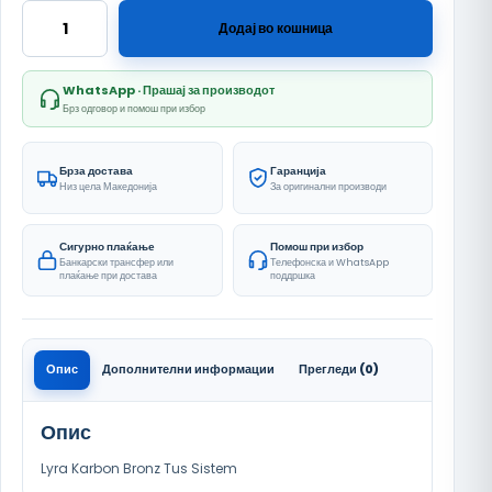
Lyra Karbon Bronz количина
Додај во кошница
WhatsApp · Прашај за производот
Брз одговор и помош при избор
Брза достава
Гаранција
Низ цела Македонија
За оригинални производи
Сигурно плаќање
Помош при избор
Банкарски трансфер или
Телефонска и WhatsApp
плаќање при достава
поддршка
Опис
Дополнителни информации
Прегледи (0)
Опис
Lyra Karbon Bronz Tus Sistem