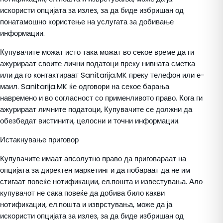
искористи опцијата за излез, за да биде избришан од
понатамошно користење на услугата за добивање
информации.
Купувачите можат исто така можат во секое време да ги
ажурираат своите лични податоци преку нивната сметка
или да го контактираат Sanitarija.MK преку телефон или е-
маил. Sanitarija.MK ќе одговори на секое барања
навремено и во согласност со применливото право. Кога ги
ажурираат личните податоци, Купувачите се должни да
обезбедат вистинити, целосни и точни информации.
Истакнување приговор
Купувачите имаат апсолутно право да приговараат на
опцијата за директен маркетинг и да побараат да не им
стигаат повеќе нотификации, ел.пошта и известувања. Ало
купувачот не сака повеќе да добива било какви
нотификации, ел.пошта и изврстувања, може да ја
искористи опцијата за излез, за да биде избришан од