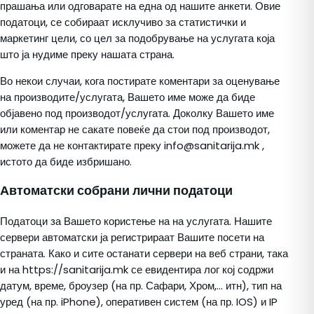
прашања или одговарате на една од нашите анкети. Овие
податоци, се собираат исклучиво за статистички и
маркетинг цели, со цел за подобрување на услугата која
што ја нудиме преку нашата страна.
Во некои случаи, кога постирате коментари за оценување
на производите/услугата, Вашето име може да биде
објавено под производот/услугата. Доколку Вашето име
или коментар не сакате повеќе да стои под производот,
можете да не контактирате преку info@sanitarija.mk ,
истото да биде избришано.
Автоматски собрани лични податоци
Податоци за Вашето користење на на услугата. Нашите
сервери автоматски ја регистрираат Вашите посети на
страната. Како и сите останати сервери на веб страни, така
и на https://sanitarija.mk се евидентира лог кој содржи
датум, време, броузер (на пр. Сафари, Хром,… итн), тип на
уред (на пр. iPhone), оперативен систем (на пр. IOS) и IP