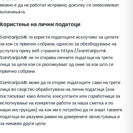
можно е да не работат исправно, доколку се оневозможат
колачињата.
Користење на лични податоци
Sanitarija.MK ги користи податоците исклучиво за целите
за кои се првично собрани, односно за обезбедување на
услугата преку веб страната: https://sanitarija.mk .
Sanitarija.MK не ги открива личните податоци на трети
лица за цели кои се разликуваат од оние за кои што се
првично собрани.
Sanitarija.MK може да ги открие податоците само на трети
лица во својство обработувачи на лични податоци (кои
постапуваат како Агенти, консултанти или соработници за
исполнување на конкретни работи за наша сметка и по
наши инструкции) на кои им е потребно да ги знаат таквите
податоци во разумни рамки на доверените овластувања и
за никакви други цели.