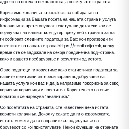
адреса на потекло секогаш кога ја посетувате страната.
Користиме колачиња т.н.cookies за собирање на
информации за Вашата посета на нашата страна и услуга.
Колачињата претставуваат текстуални датотеки кои се
појавуваат на вашиот компјутер преку веб страната за да
ги собираат следните податоци за Вас: кои производи ги
посетивте на нашата страна https://sanitarija.mk, колку
време сте се задржале на секоја поединечна под-страна,
како и вашето пребарување и резултати од истото.
Овие податоци ги користиме како статистички податоци за
нашите легитимни интереси заради подобрување на
нашата услуга кон вас и да ја направиме покорисна за секој
корисник корисници и посетител. Користењето на овие
податоци се нарекува ”аналитика.”
Со посетатата на страната, сте известени дека истата
користи колачиња. Доколку сакате да ги оневозможите,
истото можете да го направите со подесување на
броузерот со кој пристапувате. Некои функции на страната