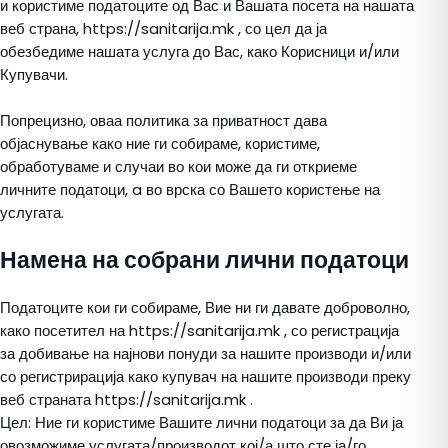
и користиме податоците од Вас и Вашата посета на нашата
веб страна, https://sanitarija.mk , со цел да ја
обезбедиме нашата услуга до Вас, како Корисници и/или
Купувачи.
Попрецизно, оваа политика за приватност дава
објаснување како ние ги собираме, користиме,
обработуваме и случаи во кои може да ги откриеме
личните податоци, a во врска со Вашето користење на
услугата.
Намена на собрани лични податоци
Податоците кои ги собираме, Вие ни ги давате доброволно,
како посетител на https://sanitarija.mk , со регистрација
за добивање на најнови понуди за нашите производи и/или
со регистрирација како купувач на нашите производи преку
веб страната https://sanitarija.mk .
Цел: Ние ги користиме Вашите лични податоци за да Ви ја
овозможиме услугата/производот кој/а што сте ја/го