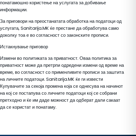
понатамошно користење на услугата за добивање
информации.
За приговори на преостанатата обработка на податоци од
услугата, Sanitarija.MK ќе престане да обработува само
доколку тоа е во согласност со законските прописи.
Истакнување приговор
Измени во политиката за приватност. Оваа политика за
приватност може да претрпи одредени измени од време на
време, во согласност со применливите прописи за заштита
на личните податоци. Sanitarija.MK ќе ги извести
Купувачите за секоја промена која се однесува на начинот
на кој се постапува со личните податоци кој се собрани
претходно и ќе им даде можност да одберат дали сакаат
да се користат и понатаму.