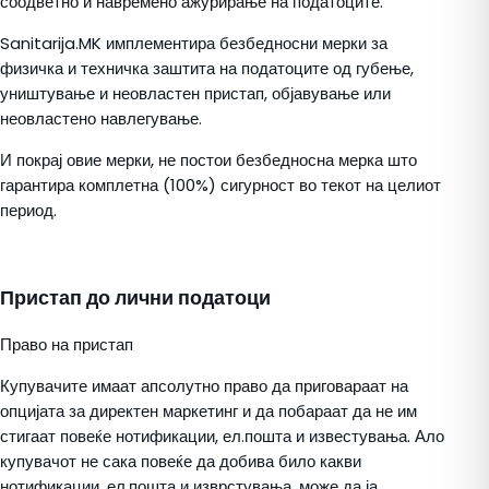
соодветно и навремено ажурирање на податоците.
Sanitarija.MK имплементира безбедносни мерки за
физичка и техничка заштита на податоците од губење,
уништување и неовластен пристап, објавување или
неовластено навлегување.
И покрај овие мерки, не постои безбедносна мерка што
гарантира комплетна (100%) сигурност во текот на целиот
период.
Пристап до лични податоци
Право на пристап
Купувачите имаат апсолутно право да приговараат на
опцијата за директен маркетинг и да побараат да не им
стигаат повеќе нотификации, ел.пошта и известувања. Ало
купувачот не сака повеќе да добива било какви
нотификации, ел.пошта и изврстувања, може да ја