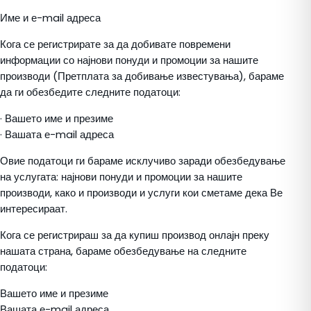
Име и е-mail адреса
Кога се регистрирате за да добивате повремени
информации со најнови понуди и промоции за нашите
производи (Претплата за добивање известувања), бараме
да ги обезбедите следните податоци:
· Вашето име и презиме
· Вашата е-mail адреса
Овие податоци ги бараме исклучиво заради обезбедување
на услугата: најнови понуди и промоции за нашите
производи, како и производи и услуги кои сметаме дека Ве
интересираат.
Кога се регистрираш за да купиш производ онлајн преку
нашата страна, бараме обезбедување на следните
податоци:
Вашето име и презиме
Вашата е-mail адреса