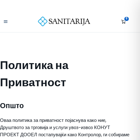
Скокни до содржината
+389 75 296 634
Бесплатна достава над 10.000 МКД
Отвори мени
0
Политика на
Приватност
Општо
Оваа политика за приватност појаснува како ние,
Друштвото за трговија и услуги увоз-извоз КОНУТ
ПРОЕКТ ДООЕЛ постапувајќи како Контролор, ги собираме