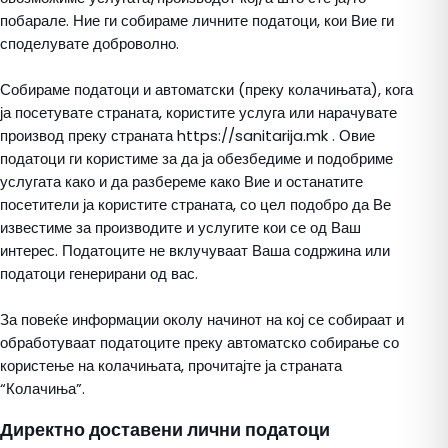
побарале. Ние ги собираме личните податоци, кои Вие ги
споделувате доброволно.
Собираме податоци и автоматски (преку колачињата), кога
ја посетувате страната, користите услуга или нарачувате
производ преку страната https://sanitarija.mk . Овие
податоци ги користиме за да ја обезбедиме и подобриме
услугата како и да разбереме како Вие и останатите
посетители ја користите страната, со цел подобро да Ве
известиме за производите и услугите кои се од Ваш
интерес. Податоците не вклучуваат Ваша содржина или
податоци генерирани од вас.
За повеќе информации околу начинот на кој се собираат и
обработуваат податоците преку автоматско собирање со
користење на колачињата, прочитајте ја страната
“Колачиња”.
Директно доставени лични податоци