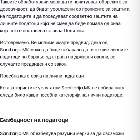
Таквите обработувачи мора да ги почитуваат обврските за
доверливост, да бидат усогласени со прописите за заштита
на податоците и да поседуваат соодветнa заштита на
личните податоци коja не смее да биде помала од онаа
која што е поставена со оваа Политика.
Истовремено, Ве молиме имајте предвид, дека од
Sanitarija.MK може да биде побарано да ги открие личните
податоци по барање од страна на државни органи, во
случаите предвидени со закон.
Посебна категорија на лични податоци.
Кога ја користите услугатам Sanitarija.MK не собира ниту
следи било какви посебна категорија на лични податоци.
Безбедност на податоци
Sanitarija.MK обезбедува разумни мерки за да овозможи