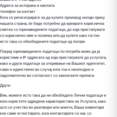
Адреса за испорака и наплата
телефон за контакт
Кога се региситрирате за да купите производ онлајн преку
нашата страна, ќе биде потребно да креирате корисничка
сметка со горенаведените податоци, до која пристапувате
со корисничко име и лозинка или да купите како гостин
исто така со обезбедените податоци од погоре.
Покрај горенаведените податоци по потреба може да ја
користиме и IP aдресата од која пристапувате до услугата,
како и други податоци за откривање на Вашиот идентитет,
само и единствено во случај кога тоа е неопходно и
задолжително во согласност со законските прописи.
Други
Вие, можете исто така да ни обезбедите Лични податоци и
кога користите одредени карактеристики на Услугата, како
што се учество во разговори или анкети, Ваши коментари
кои сами ги постирате, кога контактирате со нас со