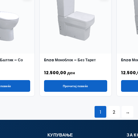
 Балтик – Со
Enza Моноблок – Без Тарет
Enza Мон
12.500,00
ден
12.500
 повеќе
Прочитај повеќе
1
2
→
КУПУВАЊЕ
ЗА 