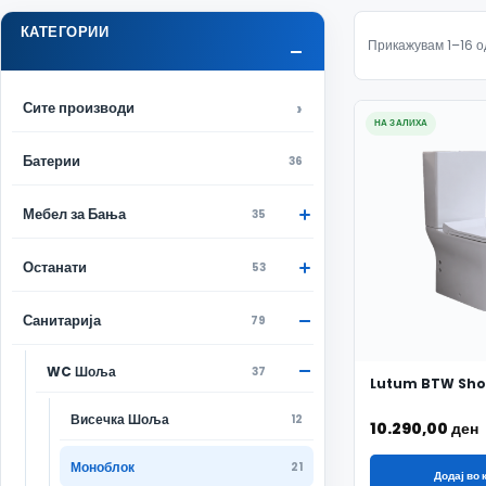
КАТЕГОРИИ
Прикажувам 1–16 о
Сите производи
НА ЗАЛИХА
Батерии
36
Мебел за Бања
35
Останати
53
Санитарија
79
WC Шоља
37
Lutum BTW Sho
Висечка Шоља
12
10.290,00
ден
Моноблок
21
Додај во