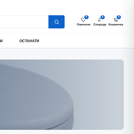
Најава за партнери
Моја сметка
MK
0
0
0
Омилени
Спореди
Кошничка
МИ
ОСТАНАТИ