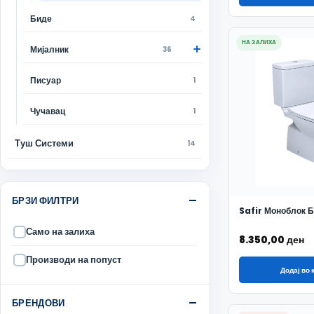
Биде
4
НА ЗАЛИХА
Мијалник
36
Писуар
1
Чучавац
1
Туш Системи
14
БРЗИ ФИЛТРИ
Safir Моноблок Б
Само на залиха
8.350,00
ден
Производи на попуст
Додај во
БРЕНДОВИ