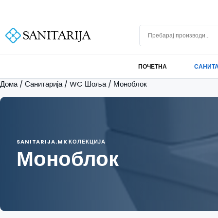
Скокни до содржината
+389 75 296 634
info@sanitarija.mk
Бесплатна достава над 10.000 МКД
Пребарај производи
ПОЧЕТНА
САНИТ
Дома
/
Санитарија
/
WC Шоља
/ Моноблок
SANITARIJA.MK КОЛЕКЦИЈА
Моноблок