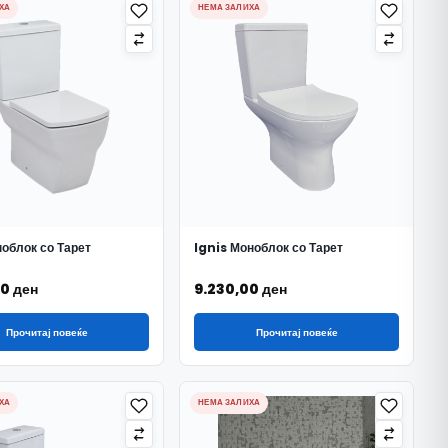
ХА
НЕМА ЗАЛИХА
облок со Тарет
Ignis Моноблок со Тарет
00
ден
9.230,00
ден
Прочитај повеќе
Прочитај повеќе
ХА
НЕМА ЗАЛИХА