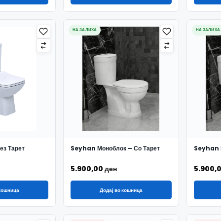
НА ЗАЛИХА
НА ЗАЛИХА
ез Тарет
Seyhan Моноблок – Со Тарет
Seyhan М
5.900,00
ден
5.900,
 кошница
Додај во кошница