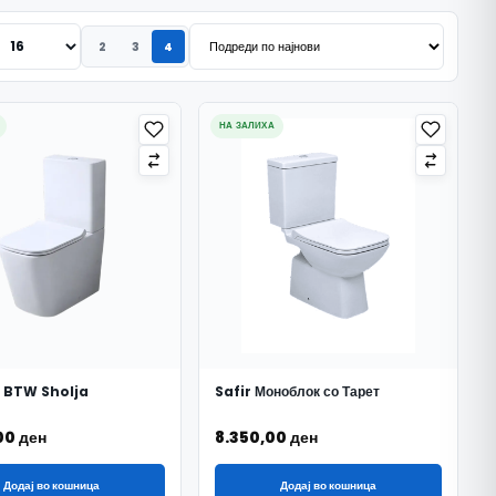
2
3
4
НА ЗАЛИХА
 BTW Sholja
Safir Моноблок со Тарет
,00
ден
8.350,00
ден
Додај во кошница
Додај во кошница