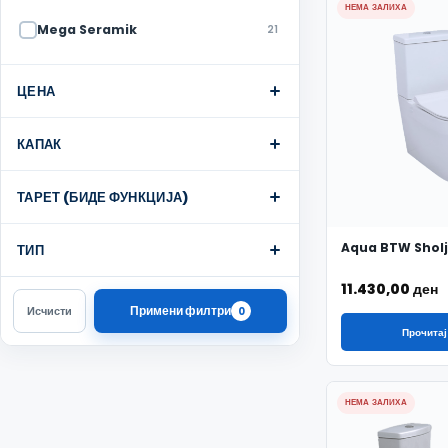
НЕМА ЗАЛИХА
Mega Seramik
21
ЦЕНА
КАПАК
ТАРЕТ (БИДЕ ФУНКЦИЈА)
Aqua BTW Shol
ТИП
11.430,00
ден
Примени филтри
Исчисти
0
Прочитај
НЕМА ЗАЛИХА