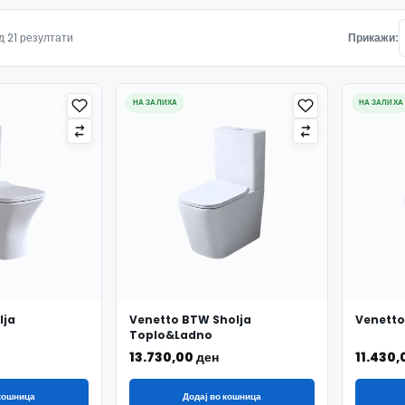
Подредено по најнови
д 21 резултати
Прикажи:
НА ЗАЛИХА
НА ЗАЛИХА
lja
Venetto BTW Sholja
Venetto
Toplo&Ladno
13.730,00
ден
11.430
 кошница
Додај во кошница