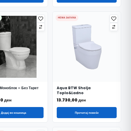
НЕМА ЗАЛИХА
оноблок – Без Тарет
Aqua BTW Sholja
Toplo&Ladno
00
ден
13.730,00
ден
Додај во кошница
Прочитај повеќе