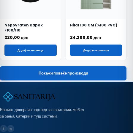
Nepovraten Kapak
Hilal 100 CM (%100 PVC)
F100/110
220,00
ден
24.200,00
ден
Додај во кошница
Додај во кошница
Покажи повеќе производи
Вашиот доверлив партнер за санитарии, мебел
за бања, батерии и туш системи.
f
◎