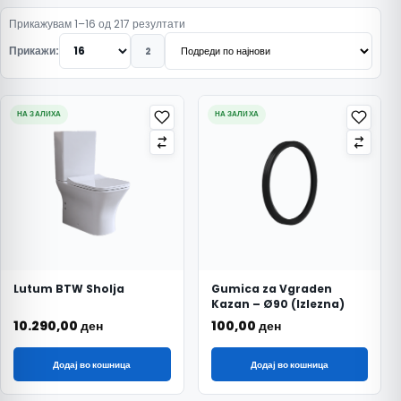
Подредено по најнови
Прикажувам 1–16 од 217 резултати
Прикажи:
2
НА ЗАЛИХА
НА ЗАЛИХА
Lutum BTW Sholja
Gumica za Vgraden
Kazan – Ø90 (Izlezna)
10.290,00
ден
100,00
ден
Додај во кошница
Додај во кошница