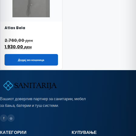
Atlas Bela
Original price was: 2.760,00 ден.
2.760,00
ден
Current price is: 1.930,00 ден.
1.930,00
ден
Додај во кошница
Вашиот доверлив партнер за санитарии, мебел
за бања, батерии и туш системи.
f
◎
КАТЕГОРИИ
КУПУВАЊЕ