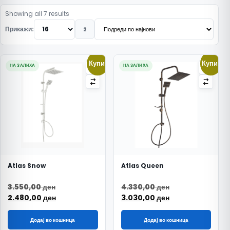
Подредено по најнови
Showing all 7 results
Прикажи:
2
Купи!
Купи!
НА ЗАЛИХА
НА ЗАЛИХА
Atlas Snow
Atlas Queen
Original price was: 3.550,00 ден.
Original price w
3.550,00
ден
4.330,00
ден
Current price is: 2.480,00 ден.
Current price is
2.480,00
ден
3.030,00
ден
Додај во кошница
Додај во кошница