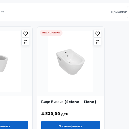
Подредено по најнови
lts
Прикажи:
НЕМА ЗАЛИХА
Биде Висеча (Selena – Elena)
4.830,00
ден
 повеќе
Прочитај повеќе