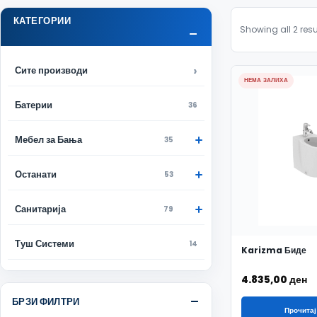
КАТЕГОРИИ
Showing all 2 resu
Сите производи
НЕМА ЗАЛИХА
Батерии
36
Мебел за Бања
35
Останати
53
Санитарија
79
Туш Системи
14
Karizma Биде
4.835,00
ден
БРЗИ ФИЛТРИ
Прочитај