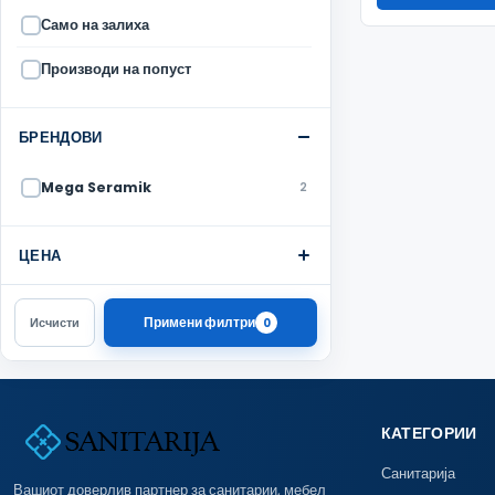
Само на залиха
Производи на попуст
БРЕНДОВИ
Mega Seramik
2
ЦЕНА
Примени филтри
Исчисти
0
КАТЕГОРИИ
Санитарија
Вашиот доверлив партнер за санитарии, мебел