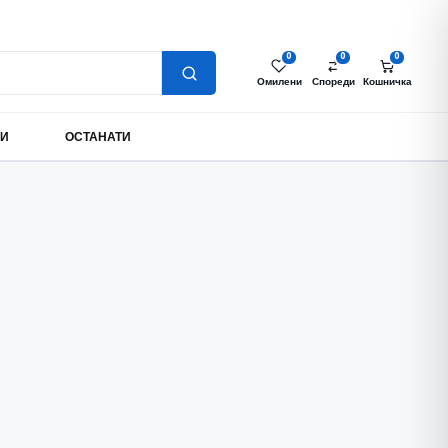
Најава за партнери
Моја сметка
MK
0
0
0
Омилени
Спореди
Кошничка
МИ
ОСТАНАТИ