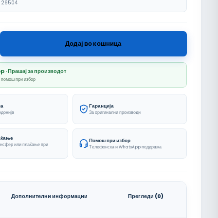
26504
a za Mijalnik Visoka количина
Додај во кошница
· Прашај за производот
и помош при избор
ва
Гаранција
едонија
За оригинални производи
аќање
Помош при избор
ансфер или плаќање при
Телефонска и WhatsApp поддршка
Дополнителни информации
Прегледи (0)