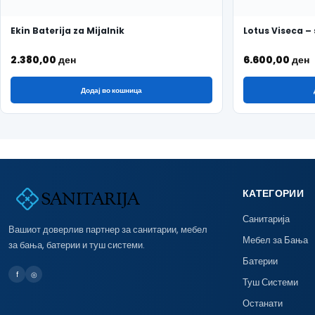
Ekin Baterija za Mijalnik
Lotus Viseca – 
2.380,00
ден
6.600,00
ден
Додај во кошница
КАТЕГОРИИ
Санитарија
Вашиот доверлив партнер за санитарии, мебел
Мебел за Бања
за бања, батерии и туш системи.
Батерии
f
◎
Туш Системи
Останати