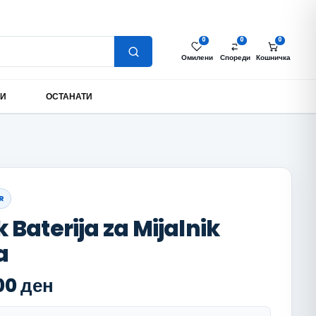
Најава за партнери
Моја сметка
MK
0
0
0
Омилени
Спореди
Кошничка
МИ
ОСТАНАТИ
R
Baterija za Mijalnik
a
00
ден