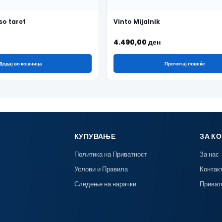
so taret
Vinto Mijalnik
4.490,00
ден
Додај во кошница
Прочитај повеќе
КУПУВАЊЕ
ЗА К
Политика на Приватност
За нас
Услови и Правила
Контак
Следење на нарачки
Приват