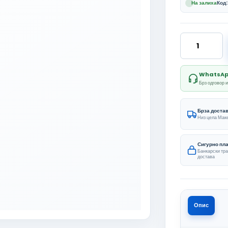
На залиха
Код:
Canak Baterij
WhatsApp 
Брз одговор 
Брза доста
Низ цела Мак
Сигурно пл
Банкарски тр
достава
Опис