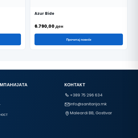
Azur Bide
6.790,00
ден
Прочитај повеќе
ОМПАНИЈАТА
КОНТАКТ
+389 75 296 634
info@sanitarija.mk
т
Maleardi BB, Gostivar
ност