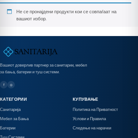
Не се пронајдени продукти кои се совпаѓаат на
вашиот избор.
Вашиот доверлив партнер за санитарии, мебел
за бања, батерии и туш системи.
f
◎
КАТЕГОРИИ
КУПУВАЊЕ
Санитарија
Политика на Приватност
Мебел за Бања
Услови и Правила
Батерии
Следење на нарачки
Туш Системи