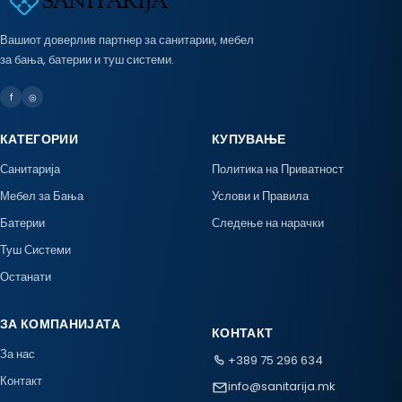
Вашиот доверлив партнер за санитарии, мебел
за бања, батерии и туш системи.
f
◎
КАТЕГОРИИ
КУПУВАЊЕ
Санитарија
Политика на Приватност
Мебел за Бања
Услови и Правила
Батерии
Следење на нарачки
Туш Системи
Останати
ЗА КОМПАНИЈАТА
КОНТАКТ
За нас
+389 75 296 634
Контакт
info@sanitarija.mk