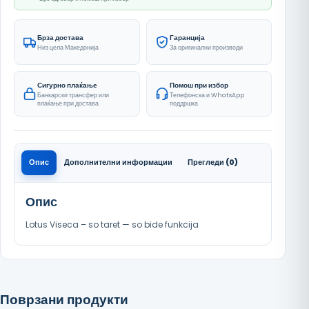
Брза достава
Гаранција
Низ цела Македонија
За оригинални производи
Сигурно плаќање
Помош при избор
Банкарски трансфер или
Телефонска и WhatsApp
плаќање при достава
поддршка
Опис
Дополнителни информации
Прегледи (0)
Опис
Lotus Viseca – so taret — so bide funkcija
Поврзани продукти