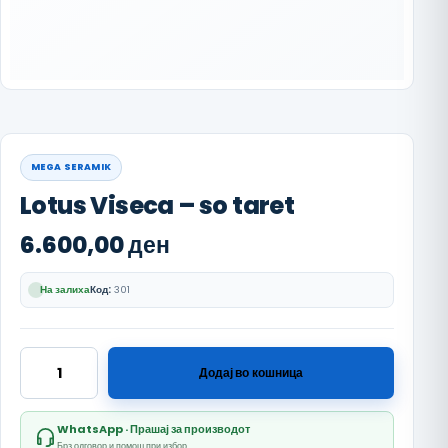
MEGA SERAMIK
Lotus Viseca – so taret
6.600,00
ден
На залиха
Код:
301
Lotus Viseca - so taret количина
Додај во кошница
WhatsApp · Прашај за производот
Брз одговор и помош при избор