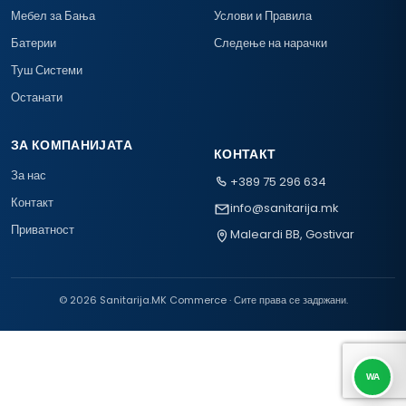
Мебел за Бања
Услови и Правила
Батерии
Следење на нарачки
Туш Системи
Останати
ЗА КОМПАНИЈАТА
КОНТАКТ
За нас
+389 75 296 634
Контакт
info@sanitarija.mk
Приватност
Maleardi BB, Gostivar
© 2026 Sanitarija.MK Commerce · Сите права се задржани.
WA