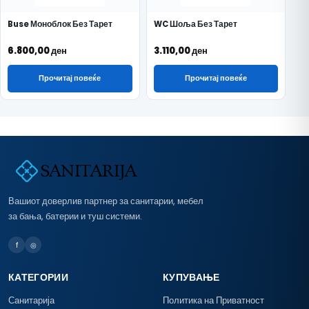
Buse Моноблок Без Тарет
WC Шоља Без Тарет
6.800,00
ден
3.110,00
ден
Прочитај повеќе
Прочитај повеќе
Вашиот доверлив партнер за санитарии, мебел
за бања, батерии и туш системи.
f
◎
КАТЕГОРИИ
КУПУВАЊЕ
Санитарија
Политика на Приватност