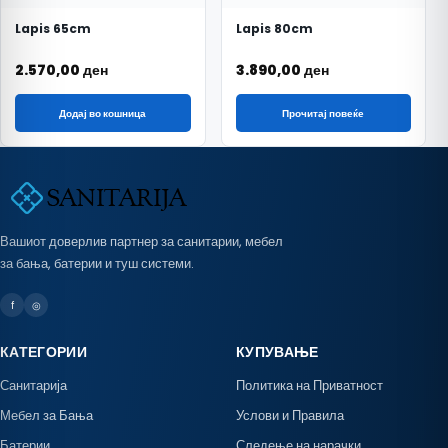
Lapis 65cm
Lapis 80cm
2.570,00
ден
3.890,00
ден
Додај во кошница
Прочитај повеќе
Вашиот доверлив партнер за санитарии, мебел
за бања, батерии и туш системи.
f
◎
КАТЕГОРИИ
КУПУВАЊЕ
Санитарија
Политика на Приватност
Мебел за Бања
Услови и Правила
Батерии
Следење на нарачки