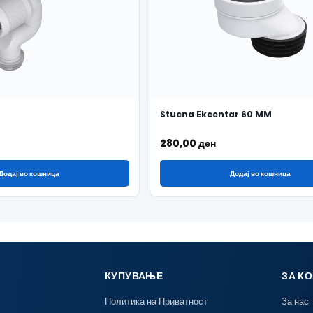
Stucna Ekcentar 60 MM
280,00
ден
Додај во кошница
Додај во кошница
КУПУВАЊЕ
ЗА К
Политика на Приватност
За нас