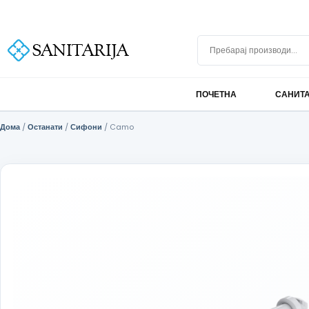
Скокни до содржината
+389 75 296 634
info@sanitarija.mk
Бесплатна достава над 10.000 МКД
Пребарај производи
ПОЧЕТНА
САНИТ
Дома
/
Останати
/
Сифони
/ Camo