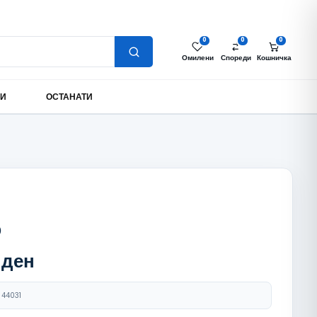
Најава за партнери
Моја сметка
MK
0
0
0
Омилени
Спореди
Кошничка
МИ
ОСТАНАТИ
o
0
ден
44031