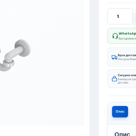
Camo колич
WhatsApp 
Брз одговор 
Брза доста
Низ цела Мак
Сигурно пл
Банкарски тр
достава
Опис
Опис