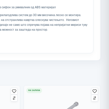
 сифон за умивалник од ABS материјал
прилагодлива систем до 30 мм височина лесно се монтира.
 на отстранлива навртка олеснува чистењето. Неговиот
дизајн не само што спречува појава на непријатни мириси туку
а можност за заштеда на простор.
НА ЗАЛИХА