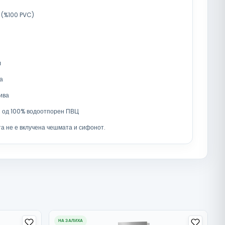
 (%100 PVC)
л
а
ива
н од 100% водоотпорен ПВЦ
та не е вклучена чешмата и сифонот.
НА ЗАЛИХА