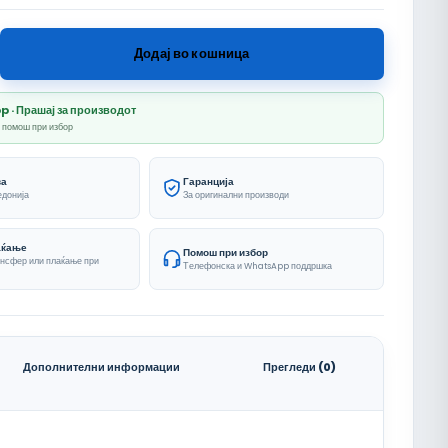
(%100 PVC) количина
Додај во кошница
· Прашај за производот
и помош при избор
ва
Гаранција
едонија
За оригинални производи
аќање
Помош при избор
ансфер или плаќање при
Телефонска и WhatsApp поддршка
Дополнителни информации
Прегледи (0)