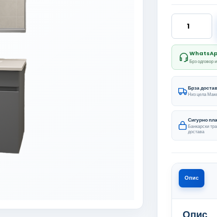
Duru 80 CM 
WhatsApp 
Брз одговор 
Брза доста
Низ цела Мак
Сигурно пл
Банкарски тр
достава
Опис
Опис