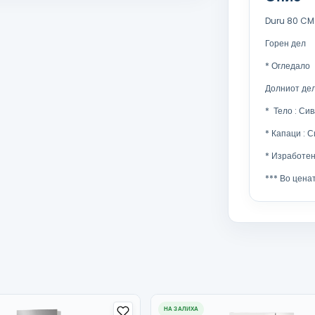
Duru 80 CM
Горен дел
* Огледало
Долниот де
* Тело : Сив
* Капаци : С
* Изработе
*** Во цена
НА ЗАЛИХА