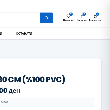
Најава за партнери
Моја сметка
MK
0
0
0
Омилени
Спореди
Кошничка
МИ
ОСТАНАТИ
80 CM (%100 PVC)
,00
ден
64388