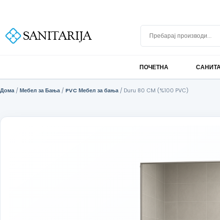
Скокни до содржината
+389 75 296 634
info@sanitarija.mk
Бесплатна достава над 10.000 МКД
Пребарај производи
ПОЧЕТНА
САНИТ
Дома
/
Мебел за Бања
/
PVC Мебел за бања
/ Duru 80 CM (%100 PVC)