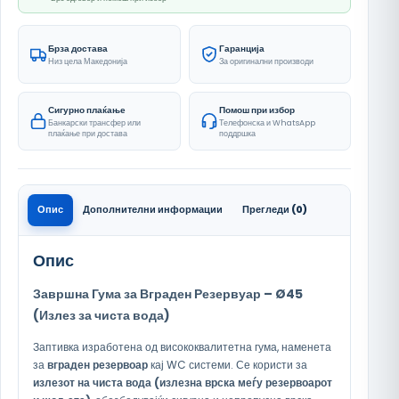
Брза достава
Гаранција
Низ цела Македонија
За оригинални производи
Сигурно плаќање
Помош при избор
Банкарски трансфер или
Телефонска и WhatsApp
плаќање при достава
поддршка
Опис
Дополнителни информации
Прегледи (0)
Опис
Завршна Гума за Вграден Резервуар
– Ø45
(Излез за чиста вода)
Заптивка изработена од висококвалитетна гума, наменета
за
вграден резервоар
кај WC системи. Се користи за
излезот на чиста вода (излезна врска меѓу резервоарот