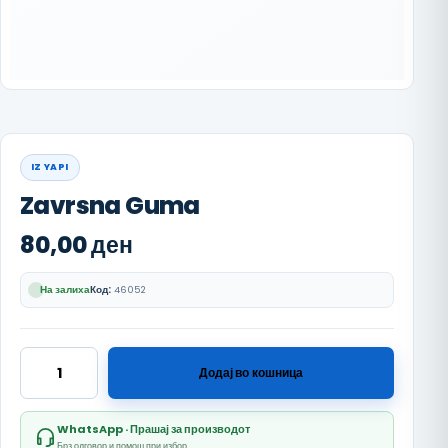
IZ YAPI
Zavrsna Guma
80,00
ден
На залиха
Код:
46052
Zavrsna Guma количина
Додај во кошница
WhatsApp · Прашај за производот
Брз одговор и помош при избор