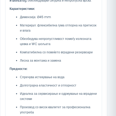
и шољата)
, обезбедувајќи сигурна и непропусна врска.
Карактеристики:
Димензија: Ø45 mm
Материјал: флексибилна гума отпорна на притисок
и влага
Обезбедува непропустливост помеѓу излезната
цевка и WC шољата
Компатибилна со повеќето вградени резервоари
Лесна за монтажа и замена
Предности:
Спречува истекување на вода
Долготрајна еластичност и отпорност
Идеална за сервисирање и одржување на вградени
системи
Производ со висок квалитет за професионална
употреба