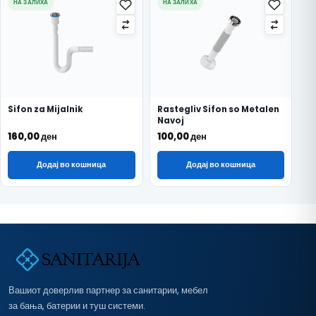
НА ЗАЛИХА
НА ЗАЛИХА
Sifon za Mijalnik
Rastegliv Sifon so Metalen
Navoj
160,00
ден
100,00
ден
Додај во кошница
Додај во кошница
Вашиот доверлив партнер за санитарии, мебел
за бања, батерии и туш системи.