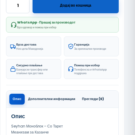
Seyhan Моноблок - Со Тарет количина
Додај во кошница
WhatsApp · Прашај за производот
Брз одговор и помош при избор
Брза достава
Гаранција
Низ цела Македонија
За оригинални производи
Сигурно плаќање
Помош при избор
Банкарски трансфер или
Телефонска и WhatsApp
плаќање при достава
поддршка
Опис
Дополнителни информации
Прегледи (0)
Опис
Seyhan Моноблок – Со Тарет
Меанизам за Казанче