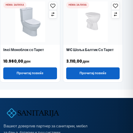
НЕМА ЗАЛИХА
НЕМА ЗАЛИХА
Inci Моноблок со Тарет
WC Шоља Балтик Со Тарет
10.960,00
ден
3.110,00
ден
Прочитај повеќе
Прочитај повеќе
Вашиот доверлив партнер за санитарии, мебел
за бања, батерии и туш системи.