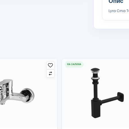
Опис
Lyra Crna T
НА ЗАЛИХА