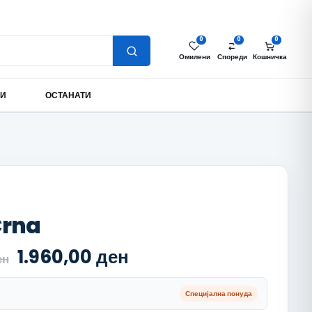
Најава за партнери
Моја сметка
MK
0
0
0
Омилени
Спореди
Кошничка
МИ
ОСТАНАТИ
Crna
Original price was: 2.800,00 ден
Current price is: 1.
1.960,00
ден
ен
Специјална понуда