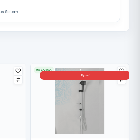
us Sistem
НА ЗАЛИХА
Купи!