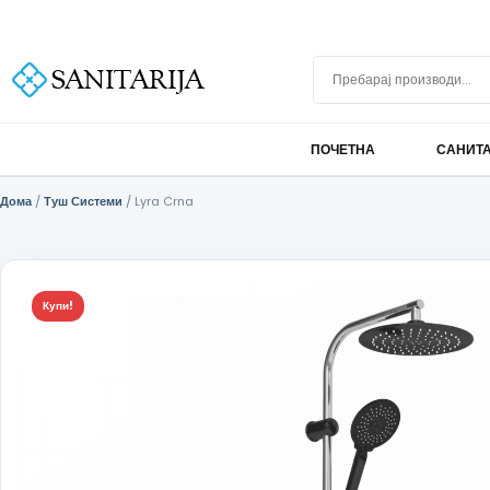
Скокни до содржината
+389 75 296 634
info@sanitarija.mk
Бесплатна достава над 10.000 МКД
Пребарај производи
ПОЧЕТНА
САНИТ
Дома
/
Туш Системи
/ Lyra Crna
Купи!