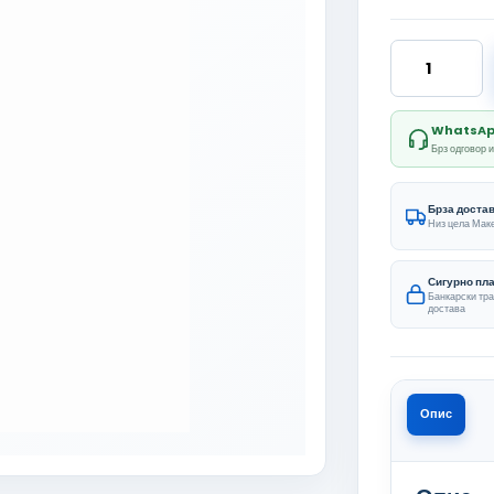
Lyra Crna ко
WhatsApp 
Брз одговор 
Брза доста
Низ цела Мак
Сигурно пл
Банкарски тр
достава
Опис