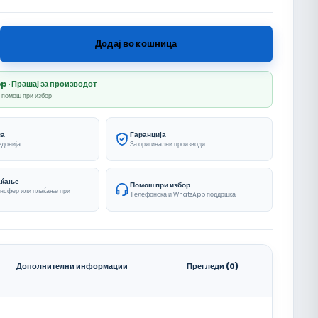
личина
Додај во кошница
· Прашај за производот
и помош при избор
ва
Гаранција
едонија
За оригинални производи
аќање
Помош при избор
ансфер или плаќање при
Телефонска и WhatsApp поддршка
Дополнителни информации
Прегледи (0)