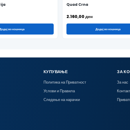
ija
Quad Crna
2.160,00
ден
Додај во кошница
Додај во кошница
КУПУВАЊЕ
ЗА К
Политика на Приватност
За нас
Услови и Правила
Контак
Следење на нарачки
Приват