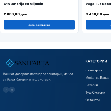
Gtn Baterija za Mijalnik
Vega Tus Bater
2.860,00
ден
3.480,00
ден
Додај во кошница
КАТЕГОРИИ
Санитарија
Вашиот доверлив партнер за санитарии, мебел
Мебел за Бања
за бања, батерии и туш системи.
Батерии
f
◎
Туш Системи
Останати