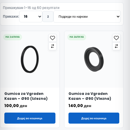
Подредено по најнови
Прикажувам 1–16 од 60 резултати
Прикажи:
2
НА ЗАЛИХА
НА ЗАЛИХА
Gumica za Vgraden
Gumica za Vgraden
Kazan – Ø90 (Izlezna)
Kazan – Ø90 (Vlezna)
100,00
ден
140,00
ден
Додај во кошница
Додај во кошница