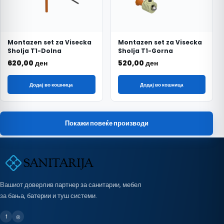
Montazen set za Visecka
Montazen set za Visecka
Sholja T1-Dolna
Sholja T1-Gorna
620,00
ден
520,00
ден
Додај во кошница
Додај во кошница
Покажи повеќе производи
Вашиот доверлив партнер за санитарии, мебел
за бања, батерии и туш системи.
f
◎