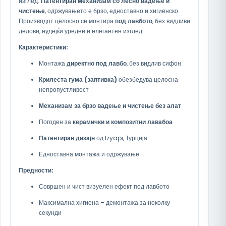
изглед.
Патентиран механизам со лесно вадење и
чистење
, одржувањето е брзо, едноставно и хигиенско.
Производот целосно се монтира
под лавбото
, без видливи
делови, нудејќи уреден и елегантен изглед.
Карактеристики:
Монтажа
директно под лавбо
, без видлив сифон
Крилеста гума (заптивка)
обезбедува целосна
непропустливост
Механизам за брзо вадење и чистење без алат
Погоден за
керамички и композитни лавабоа
Патентиран дизајн
од Izyapı, Турција
Едноставна монтажа и одржување
Предности:
Совршен и чист визуелен ефект под лавбото
Максимална хигиена – демонтажа за неколку
секунди