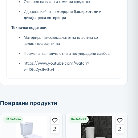
Отпорен на влага и хемиски средства
Идеален избор за
модерни бањи, хотели и
дизајнерски ентериери
Технички податоци:
Материјал: висококвалитетна пластика со
силиконска заптивка
Примена: за над-плотни и полувградени лавбоа
https://www.youtube.com/watch?
v=XRcZyd1vGo4
Поврзани продукти
НА ЗАЛИХА
НА ЗАЛИХА