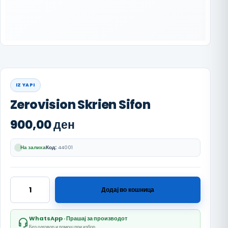
IZ YAPI
Zerovision Skrien Sifon
900,00
ден
На залиха
Код:
44001
Zerovision Skrien Sifon количина
Додај во кошница
WhatsApp · Прашај за производот
Брз одговор и помош при избор