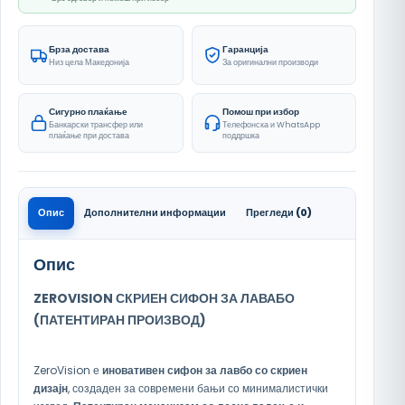
Брза достава
Гаранција
Низ цела Македонија
За оригинални производи
Сигурно плаќање
Помош при избор
Банкарски трансфер или
Телефонска и WhatsApp
плаќање при достава
поддршка
Опис
Дополнителни информации
Прегледи (0)
Опис
ZEROVISION СКРИЕН СИФОН ЗА ЛАВАБО
(ПАТЕНТИРАН ПРОИЗВОД)
ZeroVision е
иновативен сифон за лавбо со скриен
дизајн
, создаден за современи бањи со минималистички