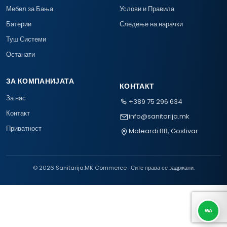
Мебел за Бања
Услови и Правила
Батерии
Следење на нарачки
Туш Системи
Останати
ЗА КОМПАНИЈАТА
КОНТАКТ
За нас
+389 75 296 634
Контакт
info@sanitarija.mk
Приватност
Maleardi BB, Gostivar
© 2026 Sanitarija.MK Commerce · Сите права се задржани.
WA