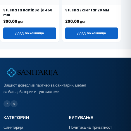
Stucna za Baltik Solja 450
Stucna Ekcentar 20 MM
mm
300,00
ден
200,00
ден
Додај во кошница
Додај во кошница
Вашиот доверлив партнер за санитарии, мебел
за бања, батерии и туш системи.
f
◎
КАТЕГОРИИ
КУПУВАЊЕ
Санитарија
Политика на Приватност