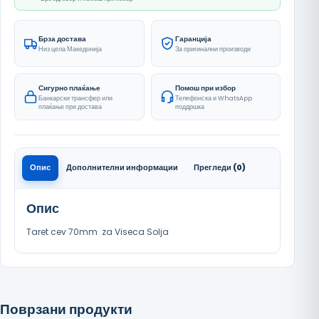
Брза достава
Гаранција
Низ цела Македонија
За оригинални производи
Сигурно плаќање
Помош при избор
Банкарски трансфер или
Телефонска и WhatsApp
плаќање при достава
поддршка
Опис
Дополнителни информации
Прегледи (0)
Опис
Taret cev 70mm za Viseca Solja
Поврзани продукти