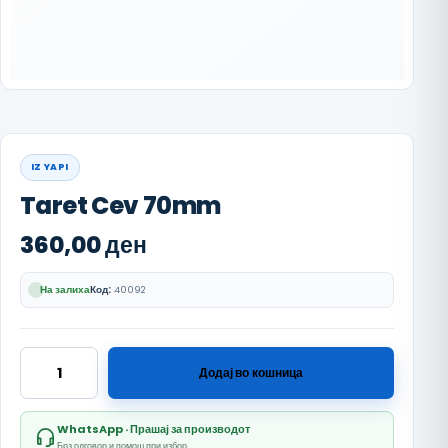
IZ YAPI
Taret Cev 70mm
360,00
ден
На залиха
Код:
40092
Taret Cev 70mm количина
Додај во кошница
WhatsApp · Прашај за производот
Брз одговор и помош при избор