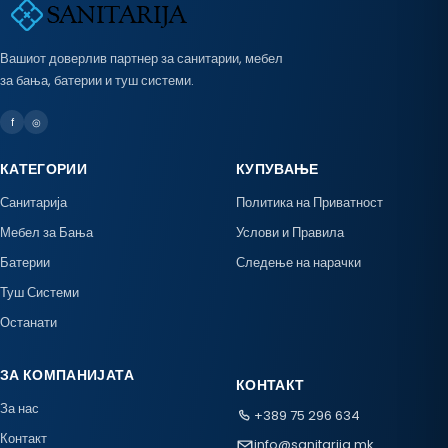
Вашиот доверлив партнер за санитарии, мебел
за бања, батерии и туш системи.
f
◎
КАТЕГОРИИ
КУПУВАЊЕ
Санитарија
Политика на Приватност
Мебел за Бања
Услови и Правила
Батерии
Следење на нарачки
Туш Системи
Останати
ЗА КОМПАНИЈАТА
КОНТАКТ
За нас
+389 75 296 634
Контакт
info@sanitarija.mk