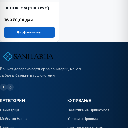
Duru 80 CM (%100 PVC)
16.370,00
ден
Додај во кошница
Вашиот доверлив партнер за санитарии, мебел
за бања, батерии и туш системи.
f
◎
КАТЕГОРИИ
КУПУВАЊЕ
Санитарија
Политика на Приватност
Мебел за Бања
Услови и Правила
Батерии
Следење на нарачки