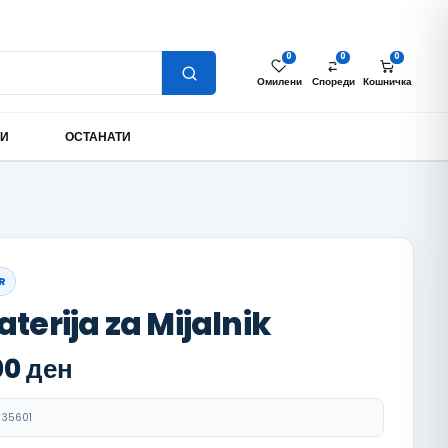
Најава за партнери
Моја сметка
MK
0
0
0
Омилени
Спореди
Кошничка
МИ
ОСТАНАТИ
R
aterija za Mijalnik
00
ден
35601