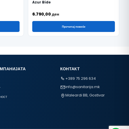
Azur Bide
6.790,00
ден
Прочитај повеќе
ОМПАНИЈАТА
КОНТАКТ
+389 75 296 634
info@sanitarija.mk
т
Maleardi BB, Gostivar
ност