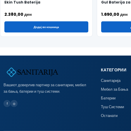
Ekin Tush Baterija
Gul Baterija za
2.380,00
ден
1.690,00
ден
Додај во кошница
КАТЕГОРИИ
Санитарија
Вашиот доверлив партнер за санитарии, мебел
Мебел за Бања
за бања, батерии и туш системи.
Батерии
f
◎
Туш Системи
Останати