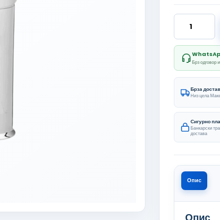
Ekin Baterija 
WhatsApp 
Брз одговор 
Брза доста
Низ цела Мак
Сигурно пл
Банкарски тр
достава
Опис
Опис