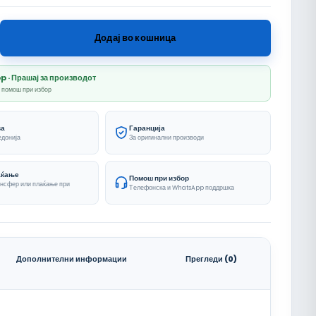
za Mijalnik количина
Додај во кошница
· Прашај за производот
и помош при избор
ва
Гаранција
едонија
За оригинални производи
аќање
Помош при избор
ансфер или плаќање при
Телефонска и WhatsApp поддршка
Дополнителни информации
Прегледи (0)