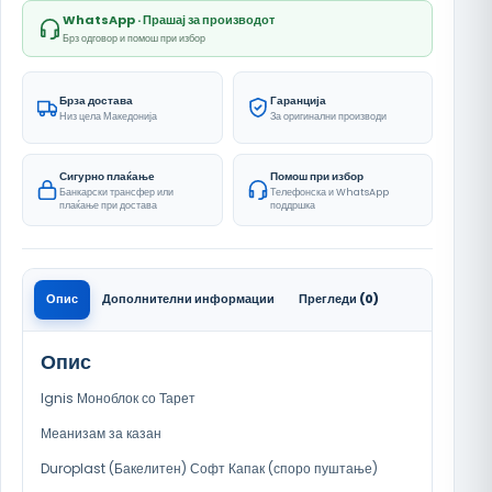
WhatsApp · Прашај за производот
Брз одговор и помош при избор
Брза достава
Гаранција
Низ цела Македонија
За оригинални производи
Сигурно плаќање
Помош при избор
Банкарски трансфер или
Телефонска и WhatsApp
плаќање при достава
поддршка
Опис
Дополнителни информации
Прегледи (0)
Опис
Ignis Моноблок со Тарет
Меанизам за казан
Duroplast (Бакелитен) Софт Капак (споро пуштање)