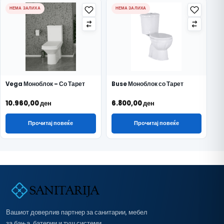
НЕМА ЗАЛИХА
НЕМА ЗАЛИХА
Vega Моноблок – Со Тарет
Buse Моноблок со Тарет
10.960,00
ден
6.800,00
ден
Прочитај повеќе
Прочитај повеќе
Вашиот доверлив партнер за санитарии, мебел
за бања, батерии и туш системи.