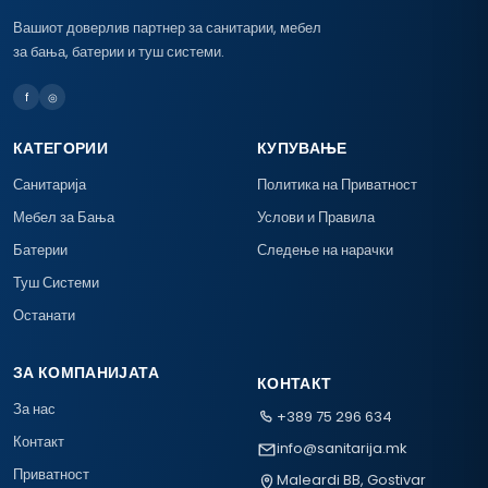
Вашиот доверлив партнер за санитарии, мебел
за бања, батерии и туш системи.
f
◎
КАТЕГОРИИ
КУПУВАЊЕ
Санитарија
Политика на Приватност
Мебел за Бања
Услови и Правила
Батерии
Следење на нарачки
Туш Системи
Останати
ЗА КОМПАНИЈАТА
КОНТАКТ
За нас
+389 75 296 634
Контакт
info@sanitarija.mk
Приватност
Maleardi BB, Gostivar