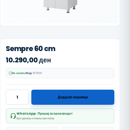
Sempre 60 cm
10.290,00
ден
На залиха
Код:
87366
Sempre 60 cm количина
Додај во кошница
WhatsApp · Прашај за производот
Брз одговор и помош при избор