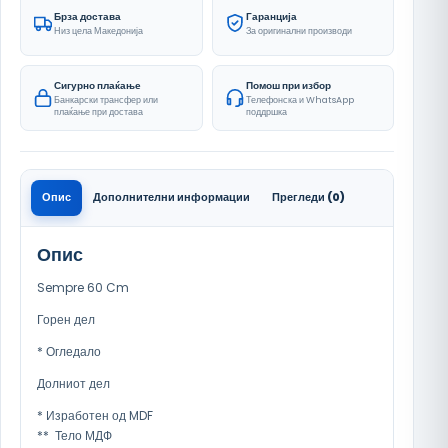
Брза достава
Гаранција
Низ цела Македонија
За оригинални производи
Сигурно плаќање
Помош при избор
Банкарски трансфер или
Телефонска и WhatsApp
плаќање при достава
поддршка
Опис
Дополнителни информации
Прегледи (0)
Опис
Sempre 60 Cm
Горен дел
* Огледало
Долниот дел
* Изработен од MDF
** Тело МДФ